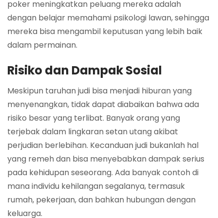
poker meningkatkan peluang mereka adalah
dengan belajar memahami psikologi lawan, sehingga
mereka bisa mengambil keputusan yang lebih baik
dalam permainan.
Risiko dan Dampak Sosial
Meskipun taruhan judi bisa menjadi hiburan yang
menyenangkan, tidak dapat diabaikan bahwa ada
risiko besar yang terlibat. Banyak orang yang
terjebak dalam lingkaran setan utang akibat
perjudian berlebihan. Kecanduan judi bukanlah hal
yang remeh dan bisa menyebabkan dampak serius
pada kehidupan seseorang. Ada banyak contoh di
mana individu kehilangan segalanya, termasuk
rumah, pekerjaan, dan bahkan hubungan dengan
keluarga.