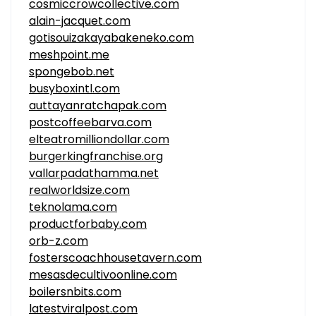
cosmiccrowcollective.com
alain-jacquet.com
gotisouizakayabakeneko.com
meshpoint.me
spongebob.net
busyboxintl.com
auttayanratchapak.com
postcoffeebarva.com
elteatromilliondollar.com
burgerkingfranchise.org
vallarpadathamma.net
realworldsize.com
teknolama.com
productforbaby.com
orb-z.com
fosterscoachhousetavern.com
mesasdecultivoonline.com
boilersnbits.com
latestviralpost.com