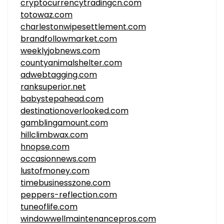
cryptocurrencytradingcn.com
totowaz.com
charlestonwipesettlement.com
brandfollowmarket.com
weeklyjobnews.com
countyanimalshelter.com
adwebtagging.com
ranksuperior.net
babystepahead.com
destinationoverlooked.com
gamblingamount.com
hillclimbwax.com
hnopse.com
occasionnews.com
lustofmoney.com
timebusinesszone.com
peppers-reflection.com
tuneoflife.com
windowwellmaintenancepros.com