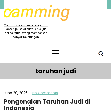
Skip
to
content
Mainkan slot demo dan dapatkan
Deposit pulsa di daftar situs judi
online terbaik yang memberikan
banyak keuntungan.
taruhan judi
June 29, 2026
|
No Comments
Pengenalan Taruhan Judi di
Indonesia