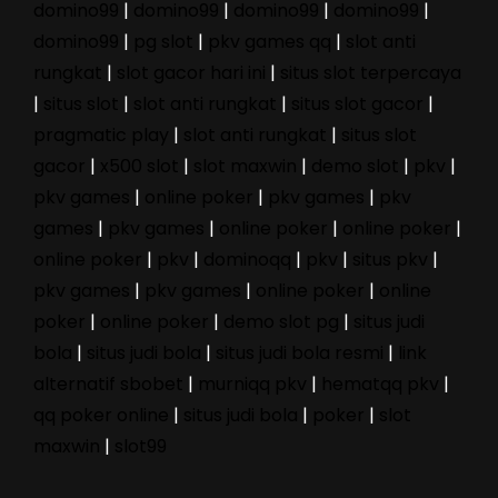
domino99
|
domino99
|
domino99
|
domino99
|
domino99
|
pg slot
|
pkv games qq
|
slot anti
rungkat
|
slot gacor hari ini
|
situs slot terpercaya
|
situs slot
|
slot anti rungkat
|
situs slot gacor
|
pragmatic play
|
slot anti rungkat
|
situs slot
gacor
|
x500 slot
|
slot maxwin
|
demo slot
|
pkv
|
pkv games
|
online poker
|
pkv games
|
pkv
games
|
pkv games
|
online poker
|
online poker
|
online poker
|
pkv
|
dominoqq
|
pkv
|
situs pkv
|
pkv games
|
pkv games
|
online poker
|
online
poker
|
online poker
|
demo slot pg
|
situs judi
bola
|
situs judi bola
|
situs judi bola resmi
|
link
alternatif sbobet
|
murniqq pkv
|
hematqq pkv
|
qq poker online
|
situs judi bola
|
poker
|
slot
maxwin
|
slot99