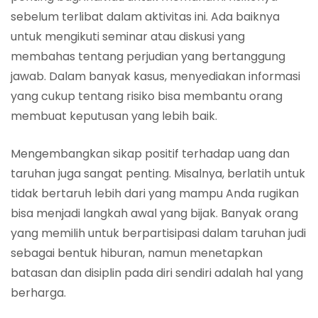
sebelum terlibat dalam aktivitas ini. Ada baiknya
untuk mengikuti seminar atau diskusi yang
membahas tentang perjudian yang bertanggung
jawab. Dalam banyak kasus, menyediakan informasi
yang cukup tentang risiko bisa membantu orang
membuat keputusan yang lebih baik.
Mengembangkan sikap positif terhadap uang dan
taruhan juga sangat penting. Misalnya, berlatih untuk
tidak bertaruh lebih dari yang mampu Anda rugikan
bisa menjadi langkah awal yang bijak. Banyak orang
yang memilih untuk berpartisipasi dalam taruhan judi
sebagai bentuk hiburan, namun menetapkan
batasan dan disiplin pada diri sendiri adalah hal yang
berharga.