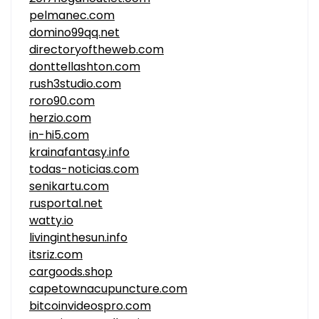
pelmanec.com
domino99qq.net
directoryoftheweb.com
donttellashton.com
rush3studio.com
roro90.com
herzio.com
in-hi5.com
krainafantasy.info
todas-noticias.com
senikartu.com
rusportal.net
watty.io
livinginthesun.info
itsriz.com
cargoods.shop
capetownacupuncture.com
bitcoinvideospro.com