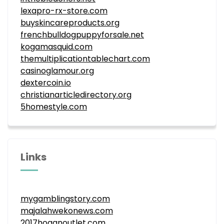
lexapro-rx-store.com
buyskincareproducts.org
frenchbulldogpuppyforsale.net
kogamasquid.com
themultiplicationtablechart.com
casinoglamour.org
dextercoin.io
christianarticledirectory.org
5homestyle.com
Links
mygamblingstory.com
majalahwekonews.com
2017hoganoutlet.com