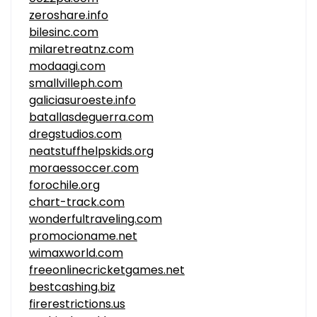
zeroshare.info
bilesinc.com
milaretreatnz.com
modaagi.com
smallvilleph.com
galiciasuroeste.info
batallasdeguerra.com
dregstudios.com
neatstuffhelpskids.org
moraessoccer.com
forochile.org
chart-track.com
wonderfultraveling.com
promocioname.net
wimaxworld.com
freeonlinecricketgames.net
bestcashing.biz
firerestrictions.us