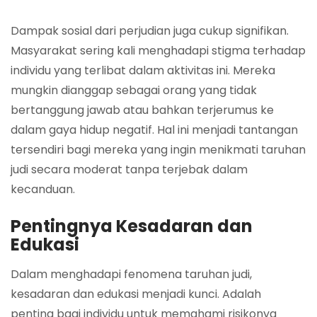
Dampak sosial dari perjudian juga cukup signifikan.
Masyarakat sering kali menghadapi stigma terhadap
individu yang terlibat dalam aktivitas ini. Mereka
mungkin dianggap sebagai orang yang tidak
bertanggung jawab atau bahkan terjerumus ke
dalam gaya hidup negatif. Hal ini menjadi tantangan
tersendiri bagi mereka yang ingin menikmati taruhan
judi secara moderat tanpa terjebak dalam
kecanduan.
Pentingnya Kesadaran dan
Edukasi
Dalam menghadapi fenomena taruhan judi,
kesadaran dan edukasi menjadi kunci. Adalah
penting bagi individu untuk memahami risikonya