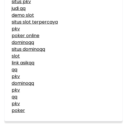
situs pkv
judi qq
demo slot
situs slot terpercaya
pkv
poker online
dominoqq
situs dominoqq
slot
link asikqq
qq
pkv
dominoqq
pkv
qq
pkv
poker