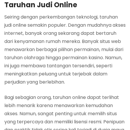
Taruhan Judi Online
Seiring dengan perkembangan teknologi, taruhan
judi online semakin populer. Dengan mudahnya akses
internet, banyak orang sekarang dapat bertaruh
dari kenyamanan rumah mereka. Banyak situs web
menawarkan berbagai pilihan permainan, mulai dari
taruhan olahraga hingga permainan kasino. Namun,
ini juga membawa tantangan tersendiri, seperti
meningkatkan peluang untuk terjebak dalam
perjudian yang berlebihan.
Bagi sebagian orang, taruhan online dapat terlihat
lebih menarik karena menawarkan kemudahan
akses. Namun, sangat penting untuk memilih situs
yang terpercaya dan memiliki lisensi resmi. Penipuan
dan praktik tidak etis sering kali terjadi di dunia maya,