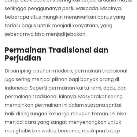
sehingga penggunanya perlu waspada. Misalnya,
beberapa situs mungkin menawarkan bonus yang
terlalu bagus untuk menjadi kenyataan, yang
sebenarnya bisa menjadi jebakan.
Permainan Tradisional dan
Perjudian
Di samping taruhan modern, permainan tradisional
juga sering menjadi pilihan bagi banyak orang di
Indonesia. Seperti permainan kartu remi, dadu, dan
permainan tradisional lainnya. Masyarakat sering
memainkan permainan ini dalam suasana santai,
baik di lingkungan keluarga maupun teman. Ini bisa
menjadi cara yang sangat menyenangkan untuk
menghabiskan waktu bersama, meskipun tetap