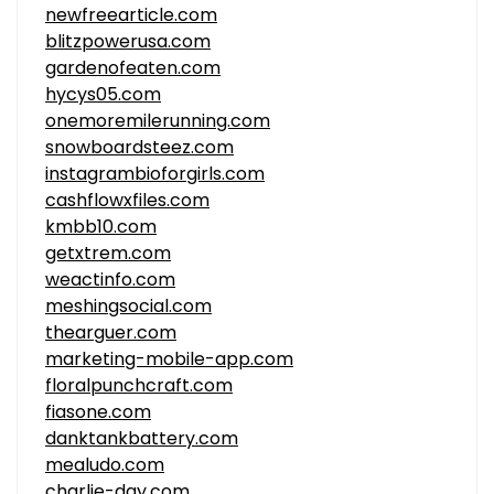
newfreearticle.com
blitzpowerusa.com
gardenofeaten.com
hycys05.com
onemoremilerunning.com
snowboardsteez.com
instagrambioforgirls.com
cashflowxfiles.com
kmbb10.com
getxtrem.com
weactinfo.com
meshingsocial.com
thearguer.com
marketing-mobile-app.com
floralpunchcraft.com
fiasone.com
danktankbattery.com
mealudo.com
charlie-day.com