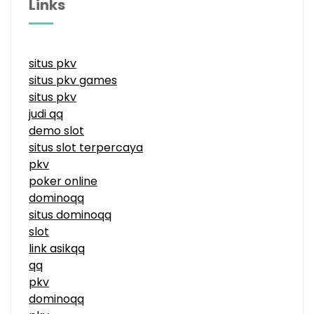
Links
situs pkv
situs pkv games
situs pkv
judi qq
demo slot
situs slot terpercaya
pkv
poker online
dominoqq
situs dominoqq
slot
link asikqq
qq
pkv
dominoqq