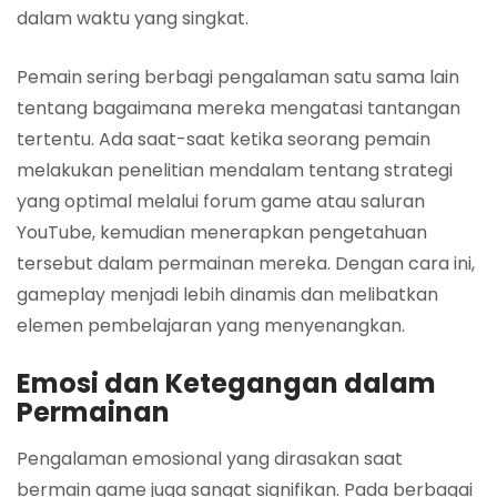
dalam waktu yang singkat.
Pemain sering berbagi pengalaman satu sama lain
tentang bagaimana mereka mengatasi tantangan
tertentu. Ada saat-saat ketika seorang pemain
melakukan penelitian mendalam tentang strategi
yang optimal melalui forum game atau saluran
YouTube, kemudian menerapkan pengetahuan
tersebut dalam permainan mereka. Dengan cara ini,
gameplay menjadi lebih dinamis dan melibatkan
elemen pembelajaran yang menyenangkan.
Emosi dan Ketegangan dalam
Permainan
Pengalaman emosional yang dirasakan saat
bermain game juga sangat signifikan. Pada berbagai