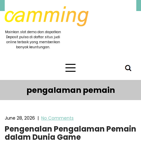
Skip
to
content
Mainkan slot demo dan dapatkan
Deposit pulsa di daftar situs judi
online terbaik yang memberikan
banyak keuntungan.
pengalaman pemain
June 28, 2026
|
No Comments
Pengenalan Pengalaman Pemain
dalam Dunia Game