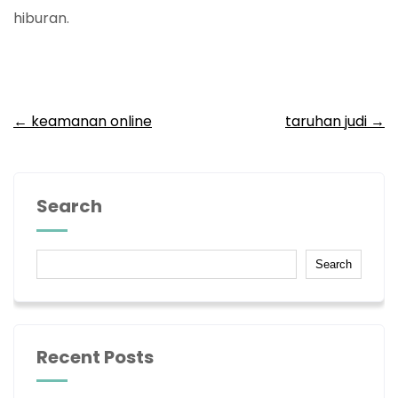
hiburan.
Post
←
keamanan online
taruhan judi
→
navigation
Search
Search
Recent Posts