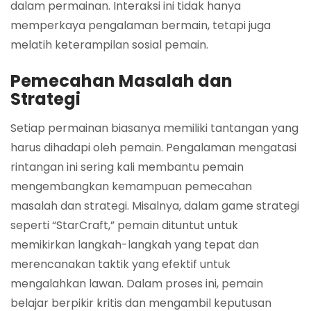
dalam permainan. Interaksi ini tidak hanya
memperkaya pengalaman bermain, tetapi juga
melatih keterampilan sosial pemain.
Pemecahan Masalah dan
Strategi
Setiap permainan biasanya memiliki tantangan yang
harus dihadapi oleh pemain. Pengalaman mengatasi
rintangan ini sering kali membantu pemain
mengembangkan kemampuan pemecahan
masalah dan strategi. Misalnya, dalam game strategi
seperti “StarCraft,” pemain dituntut untuk
memikirkan langkah-langkah yang tepat dan
merencanakan taktik yang efektif untuk
mengalahkan lawan. Dalam proses ini, pemain
belajar berpikir kritis dan mengambil keputusan