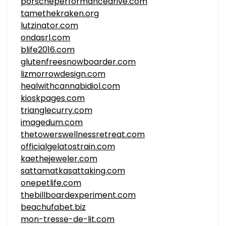
porscheperformancedrive.com
tamethekraken.org
lutzinator.com
ondasrl.com
blife2016.com
glutenfreesnowboarder.com
lizmorrowdesign.com
healwithcannabidiol.com
kioskpages.com
trianglecurry.com
imagedum.com
thetowerswellnessretreat.com
officialgelatostrain.com
kaethejeweler.com
sattamatkasattaking.com
onepetlife.com
thebillboardexperiment.com
beachufabet.biz
mon-tresse-de-lit.com