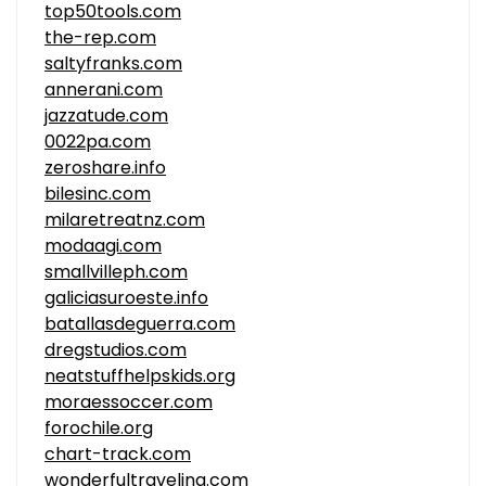
top50tools.com
the-rep.com
saltyfranks.com
annerani.com
jazzatude.com
0022pa.com
zeroshare.info
bilesinc.com
milaretreatnz.com
modaagi.com
smallvilleph.com
galiciasuroeste.info
batallasdeguerra.com
dregstudios.com
neatstuffhelpskids.org
moraessoccer.com
forochile.org
chart-track.com
wonderfultraveling.com