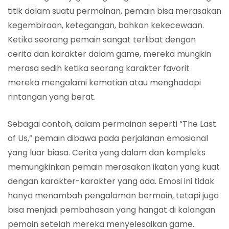
titik dalam suatu permainan, pemain bisa merasakan
kegembiraan, ketegangan, bahkan kekecewaan.
Ketika seorang pemain sangat terlibat dengan
cerita dan karakter dalam game, mereka mungkin
merasa sedih ketika seorang karakter favorit
mereka mengalami kematian atau menghadapi
rintangan yang berat.
Sebagai contoh, dalam permainan seperti “The Last
of Us,” pemain dibawa pada perjalanan emosional
yang luar biasa. Cerita yang dalam dan kompleks
memungkinkan pemain merasakan ikatan yang kuat
dengan karakter-karakter yang ada. Emosi ini tidak
hanya menambah pengalaman bermain, tetapi juga
bisa menjadi pembahasan yang hangat di kalangan
pemain setelah mereka menyelesaikan game.