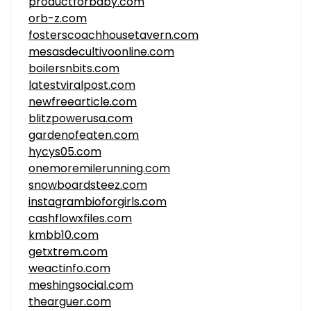
productforbaby.com
orb-z.com
fosterscoachhousetavern.com
mesasdecultivoonline.com
boilersnbits.com
latestviralpost.com
newfreearticle.com
blitzpowerusa.com
gardenofeaten.com
hycys05.com
onemoremilerunning.com
snowboardsteez.com
instagrambioforgirls.com
cashflowxfiles.com
kmbb10.com
getxtrem.com
weactinfo.com
meshingsocial.com
thearguer.com