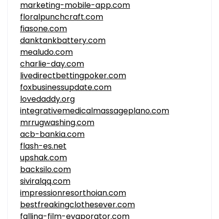
marketing-mobile-app.com
floralpunchcraft.com
fiasone.com
danktankbattery.com
mealudo.com
charlie-day.com
livedirectbettingpoker.com
foxbusinessupdate.com
lovedaddy.org
integrativemedicalmassageplano.com
mrrugwashing.com
acb-bankia.com
flash-es.net
upshak.com
backsilo.com
siviralqq.com
impressionresorthoian.com
bestfreakingclothesever.com
falling-film-evaporator.com