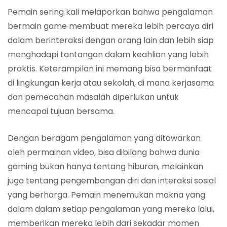
Pemain sering kali melaporkan bahwa pengalaman
bermain game membuat mereka lebih percaya diri
dalam berinteraksi dengan orang lain dan lebih siap
menghadapi tantangan dalam keahlian yang lebih
praktis. Keterampilan ini memang bisa bermanfaat
di lingkungan kerja atau sekolah, di mana kerjasama
dan pemecahan masalah diperlukan untuk
mencapai tujuan bersama.
Dengan beragam pengalaman yang ditawarkan
oleh permainan video, bisa dibilang bahwa dunia
gaming bukan hanya tentang hiburan, melainkan
juga tentang pengembangan diri dan interaksi sosial
yang berharga. Pemain menemukan makna yang
dalam dalam setiap pengalaman yang mereka lalui,
memberikan mereka lebih dari sekadar momen