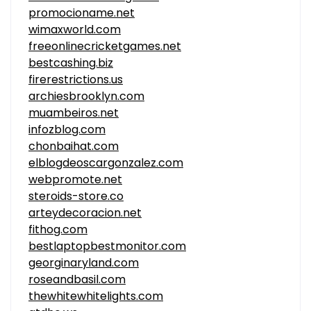
promocioname.net
wimaxworld.com
freeonlinecricketgames.net
bestcashing.biz
firerestrictions.us
archiesbrooklyn.com
muambeiros.net
infozblog.com
chonbaihat.com
elblogdeoscargonzalez.com
webpromote.net
steroids-store.co
arteydecoracion.net
fithog.com
bestlaptopbestmonitor.com
georginaryland.com
roseandbasil.com
thewhitewhitelights.com