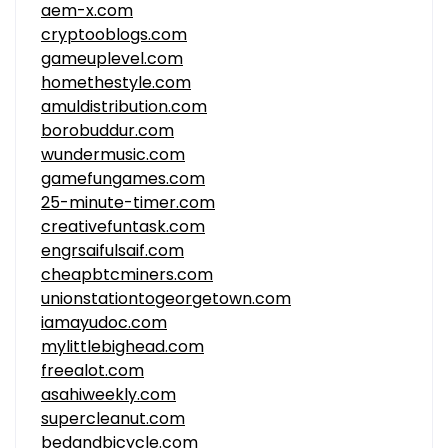
aem-x.com
cryptooblogs.com
gameuplevel.com
homethestyle.com
amuldistribution.com
borobuddur.com
wundermusic.com
gamefungames.com
25-minute-timer.com
creativefuntask.com
engrsaifulsaif.com
cheapbtcminers.com
unionstationtogeorgetown.com
iamayudoc.com
mylittlebighead.com
freealot.com
asahiweekly.com
supercleanut.com
bedandbicycle.com