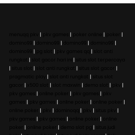
menuqq pkv
|
pkv games
|
poker online
|
poker
|
domino99
|
domino99
|
domino99
|
domino99
|
domino99
|
pg slot
|
pkv games qq
|
slot anti
rungkat
|
slot gacor hari ini
|
situs slot terpercaya
|
situs slot
|
slot anti rungkat
|
situs slot gacor
|
pragmatic play
|
slot anti rungkat
|
situs slot
gacor
|
x500 slot
|
slot maxwin
|
demo slot
|
pkv
|
pkv games
|
online poker
|
pkv games
|
pkv
games
|
pkv games
|
online poker
|
online poker
|
online poker
|
pkv
|
dominoqq
|
pkv
|
situs pkv
|
pkv games
|
pkv games
|
online poker
|
online
poker
|
online poker
|
demo slot pg
|
situs judi