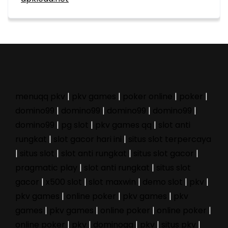
menuqq pkv
|
pkv games
|
poker online
|
poker
|
domino99
|
domino99
|
domino99
|
domino99
|
domino99
|
pg slot
|
pkv games qq
|
slot anti
rungkat
|
slot gacor hari ini
|
situs slot terpercaya
|
situs slot
|
slot anti rungkat
|
situs slot gacor
|
pragmatic play
|
slot anti rungkat
|
situs slot
gacor
|
x500 slot
|
slot maxwin
|
demo slot
|
pkv
|
pkv games
|
online poker
|
pkv games
|
pkv
games
|
pkv games
|
online poker
|
online poker
|
online poker
|
pkv
|
dominoqq
|
pkv
|
situs pkv
|