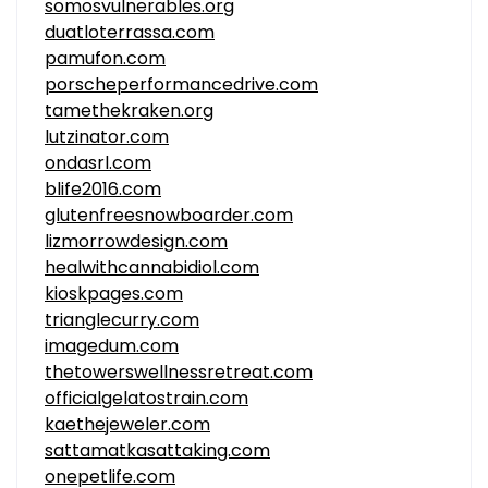
somosvulnerables.org
duatloterrassa.com
pamufon.com
porscheperformancedrive.com
tamethekraken.org
lutzinator.com
ondasrl.com
blife2016.com
glutenfreesnowboarder.com
lizmorrowdesign.com
healwithcannabidiol.com
kioskpages.com
trianglecurry.com
imagedum.com
thetowerswellnessretreat.com
officialgelatostrain.com
kaethejeweler.com
sattamatkasattaking.com
onepetlife.com