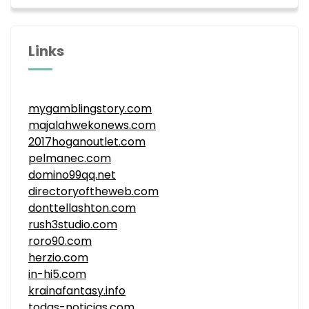
Links
mygamblingstory.com
majalahwekonews.com
2017hoganoutlet.com
pelmanec.com
domino99qq.net
directoryoftheweb.com
donttellashton.com
rush3studio.com
roro90.com
herzio.com
in-hi5.com
krainafantasy.info
todas-noticias.com