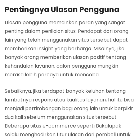
Pentingnya Ulasan Pengguna
Ulasan pengguna memainkan peran yang sangat
penting dalam penilaian situs. Pendapat dari orang
lain yang telah menggunakan situs tersebut dapat
memberikan insight yang berharga. Misalnya, jika
banyak orang memberikan ulasan positif tentang
kehandalan layanan, calon pengguna mungkin
merasa lebih percaya untuk mencoba.
Sebaliknya, jika terdapat banyak keluhan tentang
lambatnya respons atau kualitas layanan, hal itu bisa
menjadi pertimbangan bagi orang lain untuk berpikir
dua kali sebelum menggunakan situs tersebut.
Beberapa situs e-commerce seperti Bukalapak
selalu menghadirkan fitur ulasan dari pembeli untuk