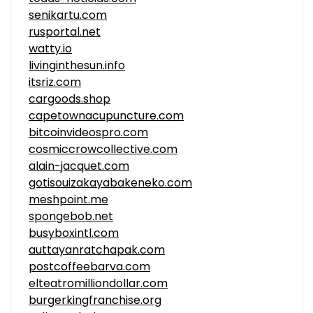
senikartu.com
rusportal.net
watty.io
livinginthesun.info
itsriz.com
cargoods.shop
capetownacupuncture.com
bitcoinvideospro.com
cosmiccrowcollective.com
alain-jacquet.com
gotisouizakayabakeneko.com
meshpoint.me
spongebob.net
busyboxintl.com
auttayanratchapak.com
postcoffeebarva.com
elteatromilliondollar.com
burgerkingfranchise.org