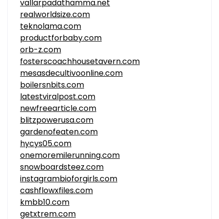
vallarpadathamma.net
realworldsize.com
teknolama.com
productforbaby.com
orb-z.com
fosterscoachhousetavern.com
mesasdecultivoonline.com
boilersnbits.com
latestviralpost.com
newfreearticle.com
blitzpowerusa.com
gardenofeaten.com
hycys05.com
onemoremilerunning.com
snowboardsteez.com
instagrambioforgirls.com
cashflowxfiles.com
kmbb10.com
getxtrem.com