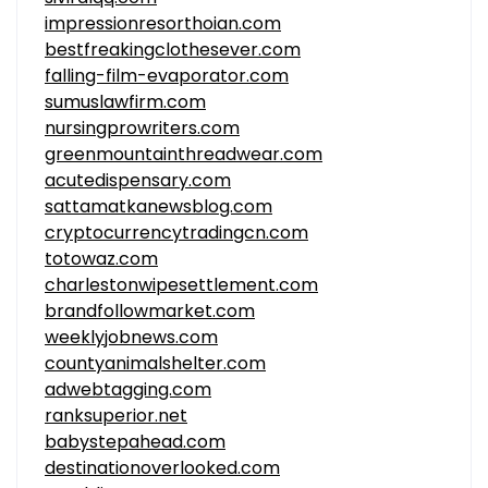
impressionresorthoian.com
bestfreakingclothesever.com
falling-film-evaporator.com
sumuslawfirm.com
nursingprowriters.com
greenmountainthreadwear.com
acutedispensary.com
sattamatkanewsblog.com
cryptocurrencytradingcn.com
totowaz.com
charlestonwipesettlement.com
brandfollowmarket.com
weeklyjobnews.com
countyanimalshelter.com
adwebtagging.com
ranksuperior.net
babystepahead.com
destinationoverlooked.com