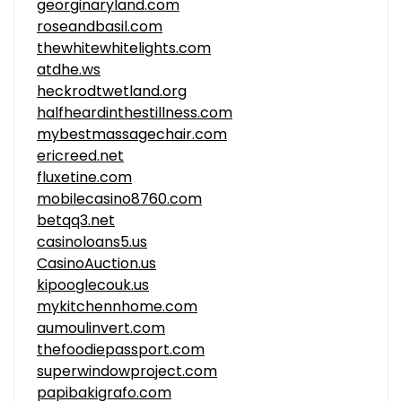
georginaryland.com
roseandbasil.com
thewhitewhitelights.com
atdhe.ws
heckrodtwetland.org
halfheardinthestillness.com
mybestmassagechair.com
ericreed.net
fluxetine.com
mobilecasino8760.com
betqq3.net
casinoloans5.us
CasinoAuction.us
kipooglecouk.us
mykitchennhome.com
aumoulinvert.com
thefoodiepassport.com
superwindowproject.com
papibakigrafo.com