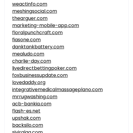
weactinfo.com
meshingsocial.com
thearguer.com
marketing-mobile-app.com
floralpunchcraft.com
fiasone.com
danktankbattery.com
mealudo.com
charlie-day.com
livedirectbettingpoker.com
foxbusinessupdate.com
lovedaddy.org
integrativemedicalmassageplano.com
mrrugwashing.com
acb-bankia.com
flash-es.net
upshak.com
backsilo.com
siviralqq.com