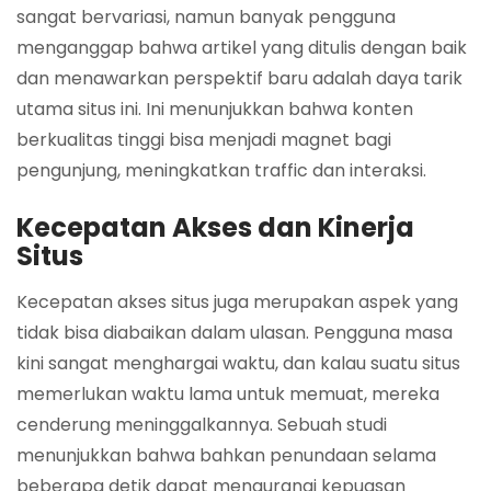
sangat bervariasi, namun banyak pengguna
menganggap bahwa artikel yang ditulis dengan baik
dan menawarkan perspektif baru adalah daya tarik
utama situs ini. Ini menunjukkan bahwa konten
berkualitas tinggi bisa menjadi magnet bagi
pengunjung, meningkatkan traffic dan interaksi.
Kecepatan Akses dan Kinerja
Situs
Kecepatan akses situs juga merupakan aspek yang
tidak bisa diabaikan dalam ulasan. Pengguna masa
kini sangat menghargai waktu, dan kalau suatu situs
memerlukan waktu lama untuk memuat, mereka
cenderung meninggalkannya. Sebuah studi
menunjukkan bahwa bahkan penundaan selama
beberapa detik dapat mengurangi kepuasan