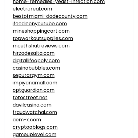
home-remedies-yeast-infection.com
electroreal.com
bestofmiami-dadecounty.com
ifoodieonyoutube.com
mineshoppingcart.com
topworkoutsupplies.com
mouthshutreviews.com
hirzadesalta.com
digitallifeopoly.com
casinobubbles.com
seputargym.com
impiyanamall.com
optguardian.com
totostreet.net
davilcasino.com
fraudwatchai.com
aem-x.com
cryptooblogs.com
gameuplevel.com