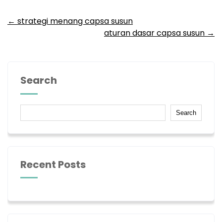
Post
←
strategi menang capsa susun
aturan dasar capsa susun
→
navigation
Search
Search
Recent Posts