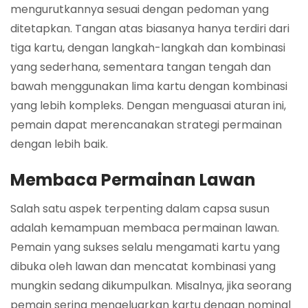
mengurutkannya sesuai dengan pedoman yang
ditetapkan. Tangan atas biasanya hanya terdiri dari
tiga kartu, dengan langkah-langkah dan kombinasi
yang sederhana, sementara tangan tengah dan
bawah menggunakan lima kartu dengan kombinasi
yang lebih kompleks. Dengan menguasai aturan ini,
pemain dapat merencanakan strategi permainan
dengan lebih baik.
Membaca Permainan Lawan
Salah satu aspek terpenting dalam capsa susun
adalah kemampuan membaca permainan lawan.
Pemain yang sukses selalu mengamati kartu yang
dibuka oleh lawan dan mencatat kombinasi yang
mungkin sedang dikumpulkan. Misalnya, jika seorang
pemain sering mengeluarkan kartu dengan nominal