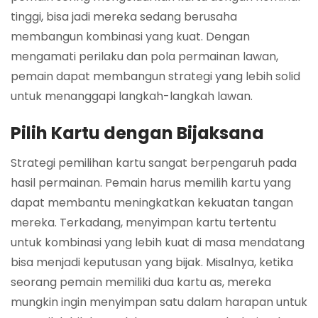
tinggi, bisa jadi mereka sedang berusaha
membangun kombinasi yang kuat. Dengan
mengamati perilaku dan pola permainan lawan,
pemain dapat membangun strategi yang lebih solid
untuk menanggapi langkah-langkah lawan.
Pilih Kartu dengan Bijaksana
Strategi pemilihan kartu sangat berpengaruh pada
hasil permainan. Pemain harus memilih kartu yang
dapat membantu meningkatkan kekuatan tangan
mereka. Terkadang, menyimpan kartu tertentu
untuk kombinasi yang lebih kuat di masa mendatang
bisa menjadi keputusan yang bijak. Misalnya, ketika
seorang pemain memiliki dua kartu as, mereka
mungkin ingin menyimpan satu dalam harapan untuk