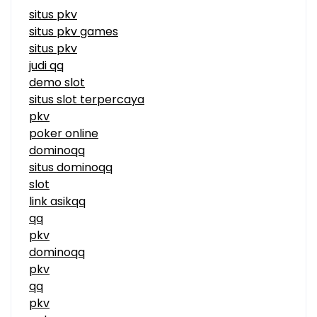
situs pkv
situs pkv games
situs pkv
judi qq
demo slot
situs slot terpercaya
pkv
poker online
dominoqq
situs dominoqq
slot
link asikqq
qq
pkv
dominoqq
pkv
qq
pkv