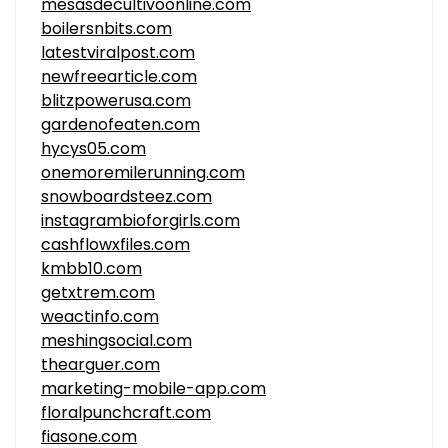
mesasdecultivoonline.com
boilersnbits.com
latestviralpost.com
newfreearticle.com
blitzpowerusa.com
gardenofeaten.com
hycys05.com
onemoremilerunning.com
snowboardsteez.com
instagrambioforgirls.com
cashflowxfiles.com
kmbb10.com
getxtrem.com
weactinfo.com
meshingsocial.com
thearguer.com
marketing-mobile-app.com
floralpunchcraft.com
fiasone.com