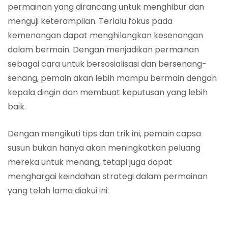
permainan yang dirancang untuk menghibur dan
menguji keterampilan. Terlalu fokus pada
kemenangan dapat menghilangkan kesenangan
dalam bermain. Dengan menjadikan permainan
sebagai cara untuk bersosialisasi dan bersenang-
senang, pemain akan lebih mampu bermain dengan
kepala dingin dan membuat keputusan yang lebih
baik.
Dengan mengikuti tips dan trik ini, pemain capsa
susun bukan hanya akan meningkatkan peluang
mereka untuk menang, tetapi juga dapat
menghargai keindahan strategi dalam permainan
yang telah lama diakui ini.