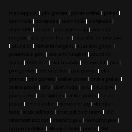
menuqq pkv
|
pkv games
|
poker online
|
poker
|
domino99
|
domino99
|
domino99
|
domino99
|
domino99
|
pg slot
|
pkv games qq
|
slot anti
rungkat
|
slot gacor hari ini
|
situs slot terpercaya
|
situs slot
|
slot anti rungkat
|
situs slot gacor
|
pragmatic play
|
slot anti rungkat
|
situs slot
gacor
|
x500 slot
|
slot maxwin
|
demo slot
|
pkv
|
pkv games
|
online poker
|
pkv games
|
pkv
games
|
pkv games
|
online poker
|
online poker
|
online poker
|
pkv
|
dominoqq
|
pkv
|
situs pkv
|
pkv games
|
pkv games
|
online poker
|
online
poker
|
online poker
|
demo slot pg
|
situs judi
bola
|
situs judi bola
|
situs judi bola resmi
|
link
alternatif sbobet
|
murniqq pkv
|
hematqq pkv
|
qq poker online
|
situs judi bola
|
poker
|
slot