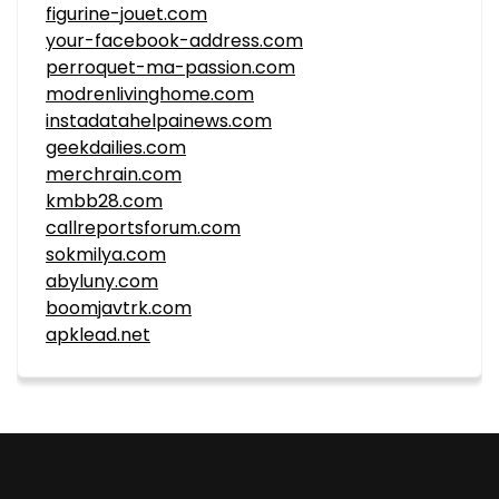
figurine-jouet.com
your-facebook-address.com
perroquet-ma-passion.com
modrenlivinghome.com
instadatahelpainews.com
geekdailies.com
merchrain.com
kmbb28.com
callreportsforum.com
sokmilya.com
abyluny.com
boomjavtrk.com
apklead.net