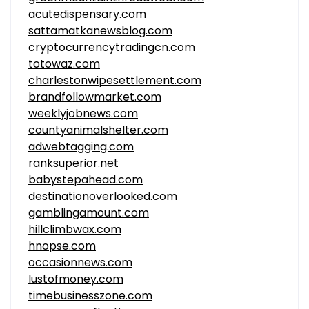
acutedispensary.com
sattamatkanewsblog.com
cryptocurrencytradingcn.com
totowaz.com
charlestonwipesettlement.com
brandfollowmarket.com
weeklyjobnews.com
countyanimalshelter.com
adwebtagging.com
ranksuperior.net
babystepahead.com
destinationoverlooked.com
gamblingamount.com
hillclimbwax.com
hnopse.com
occasionnews.com
lustofmoney.com
timebusinesszone.com