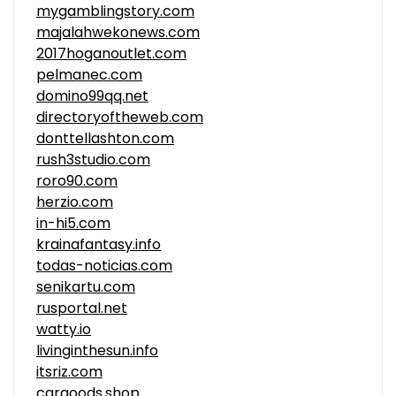
mygamblingstory.com
majalahwekonews.com
2017hoganoutlet.com
pelmanec.com
domino99qq.net
directoryoftheweb.com
donttellashton.com
rush3studio.com
roro90.com
herzio.com
in-hi5.com
krainafantasy.info
todas-noticias.com
senikartu.com
rusportal.net
watty.io
livinginthesun.info
itsriz.com
cargoods.shop