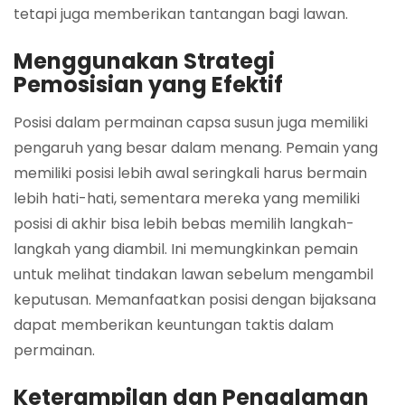
tetapi juga memberikan tantangan bagi lawan.
Menggunakan Strategi
Pemosisian yang Efektif
Posisi dalam permainan capsa susun juga memiliki
pengaruh yang besar dalam menang. Pemain yang
memiliki posisi lebih awal seringkali harus bermain
lebih hati-hati, sementara mereka yang memiliki
posisi di akhir bisa lebih bebas memilih langkah-
langkah yang diambil. Ini memungkinkan pemain
untuk melihat tindakan lawan sebelum mengambil
keputusan. Memanfaatkan posisi dengan bijaksana
dapat memberikan keuntungan taktis dalam
permainan.
Keterampilan dan Pengalaman