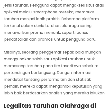
jenis taruhan. Pengguna dapat mengakses situs atau
aplikasi melalui smartphone mereka, membuat
taruhan menjadi lebih praktis. Beberapa platform
terkenal dalam dunia taruhan olahraga sering
menawarkan promo menarik, seperti bonus
pendaftaran dan promosi untuk pengguna baru.
Misalnya, seorang penggemar sepak bola mungkin
menggunakan salah satu aplikasi taruhan untuk
memasang taruhan pada tim favoritnya sebelum
pertandingan berlangsung. Dengan informasi
mendetail tentang performa tim dan statistik
pemain, mereka dapat mengambil keputusan yang
lebih baik berdasarkan analisis yang mereka lakukan.
Legalitas Taruhan Olahraga di