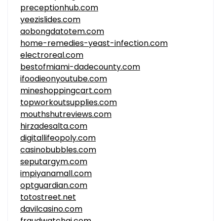
preceptionhub.com
yeezislides.com
aobongdatotem.com
home-remedies-yeast-infection.com
electroreal.com
bestofmiami-dadecounty.com
ifoodieonyoutube.com
mineshoppingcart.com
topworkoutsupplies.com
mouthshutreviews.com
hirzadesalta.com
digitallifeopoly.com
casinobubbles.com
seputargym.com
impiyanamall.com
optguardian.com
totostreet.net
davilcasino.com
fraudwatchai.com