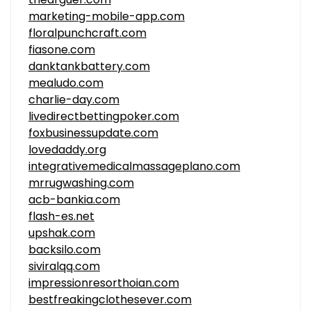
marketing-mobile-app.com
floralpunchcraft.com
fiasone.com
danktankbattery.com
mealudo.com
charlie-day.com
livedirectbettingpoker.com
foxbusinessupdate.com
lovedaddy.org
integrativemedicalmassageplano.com
mrrugwashing.com
acb-bankia.com
flash-es.net
upshak.com
backsilo.com
siviralqq.com
impressionresorthoian.com
bestfreakingclothesever.com