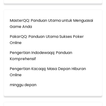
MasterQQ: Panduan Utama untuk Menguasai
Game Anda
PakarQQ: Panduan Utama Sukses Poker
Online
Pengertian Indodewaqq: Panduan
Komprehensif
Pengertian Kacaqq: Masa Depan Hiburan
Online
minggu depan