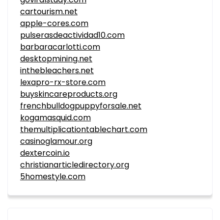
cartourism.net
apple-cores.com
pulserasdeactividad10.com
barbaracarlotti.com
desktopmining.net
inthebleachers.net
lexapro-rx-store.com
buyskincareproducts.org
frenchbulldogpuppyforsale.net
kogamasquid.com
themultiplicationtablechart.com
casinoglamour.org
dextercoin.io
christianarticledirectory.org
5homestyle.com