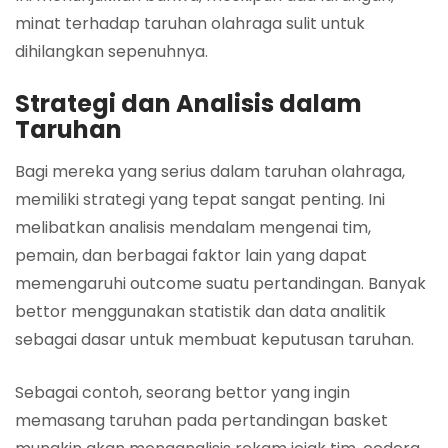
minat terhadap taruhan olahraga sulit untuk
dihilangkan sepenuhnya.
Strategi dan Analisis dalam
Taruhan
Bagi mereka yang serius dalam taruhan olahraga,
memiliki strategi yang tepat sangat penting. Ini
melibatkan analisis mendalam mengenai tim,
pemain, dan berbagai faktor lain yang dapat
memengaruhi outcome suatu pertandingan. Banyak
bettor menggunakan statistik dan data analitik
sebagai dasar untuk membuat keputusan taruhan.
Sebagai contoh, seorang bettor yang ingin
memasang taruhan pada pertandingan basket