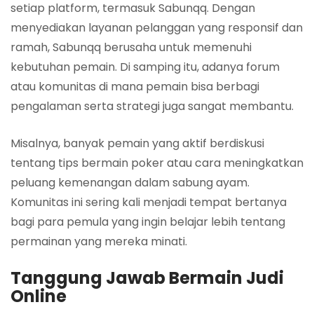
setiap platform, termasuk Sabunqq. Dengan
menyediakan layanan pelanggan yang responsif dan
ramah, Sabunqq berusaha untuk memenuhi
kebutuhan pemain. Di samping itu, adanya forum
atau komunitas di mana pemain bisa berbagi
pengalaman serta strategi juga sangat membantu.
Misalnya, banyak pemain yang aktif berdiskusi
tentang tips bermain poker atau cara meningkatkan
peluang kemenangan dalam sabung ayam.
Komunitas ini sering kali menjadi tempat bertanya
bagi para pemula yang ingin belajar lebih tentang
permainan yang mereka minati.
Tanggung Jawab Bermain Judi
Online