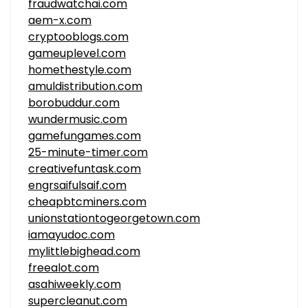
fraudwatchai.com
aem-x.com
cryptooblogs.com
gameuplevel.com
homethestyle.com
amuldistribution.com
borobuddur.com
wundermusic.com
gamefungames.com
25-minute-timer.com
creativefuntask.com
engrsaifulsaif.com
cheapbtcminers.com
unionstationtogeorgetown.com
iamayudoc.com
mylittlebighead.com
freealot.com
asahiweekly.com
supercleanut.com