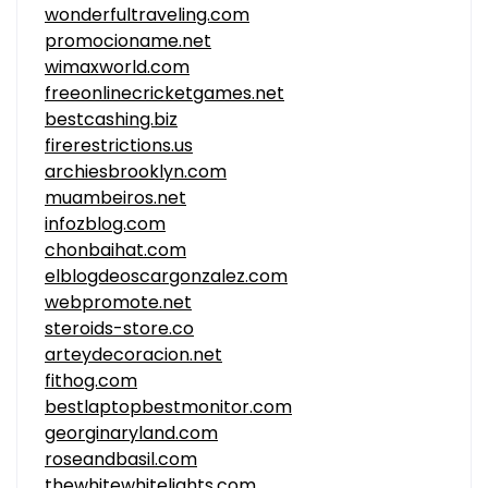
wonderfultraveling.com
promocioname.net
wimaxworld.com
freeonlinecricketgames.net
bestcashing.biz
firerestrictions.us
archiesbrooklyn.com
muambeiros.net
infozblog.com
chonbaihat.com
elblogdeoscargonzalez.com
webpromote.net
steroids-store.co
arteydecoracion.net
fithog.com
bestlaptopbestmonitor.com
georginaryland.com
roseandbasil.com
thewhitewhitelights.com