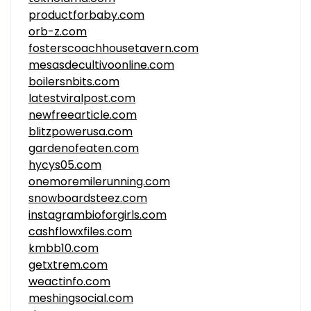
productforbaby.com
orb-z.com
fosterscoachhousetavern.com
mesasdecultivoonline.com
boilersnbits.com
latestviralpost.com
newfreearticle.com
blitzpowerusa.com
gardenofeaten.com
hycys05.com
onemoremilerunning.com
snowboardsteez.com
instagrambioforgirls.com
cashflowxfiles.com
kmbb10.com
getxtrem.com
weactinfo.com
meshingsocial.com