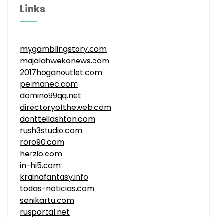
Links
mygamblingstory.com
majalahwekonews.com
2017hoganoutlet.com
pelmanec.com
domino99qq.net
directoryoftheweb.com
donttellashton.com
rush3studio.com
roro90.com
herzio.com
in-hi5.com
krainafantasy.info
todas-noticias.com
senikartu.com
rusportal.net