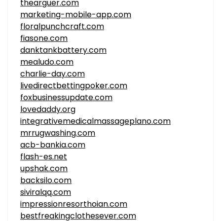
thearguer.com
marketing-mobile-app.com
floralpunchcraft.com
fiasone.com
danktankbattery.com
mealudo.com
charlie-day.com
livedirectbettingpoker.com
foxbusinessupdate.com
lovedaddy.org
integrativemedicalmassageplano.com
mrrugwashing.com
acb-bankia.com
flash-es.net
upshak.com
backsilo.com
siviralqq.com
impressionresorthoian.com
bestfreakingclothesever.com