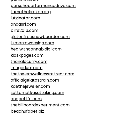
porscheperformancedrive.com
tamethekraken.org
lutzinator.com
ondasrl.com
blife2016.com
glutenfreesnowboarder.com
lizmorrowdesign.com
healwithcannabidiol.com
kioskpages.com
trianglecurry.com
imagedum.com
thetowerswellnessretreat.com
officialgelatostrain.com
kaethejeweler.com
sattamatkasattaking.com
onepetlife.com
thebillboardexperiment.com
beachufabet.biz