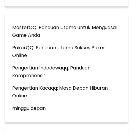
MasterQQ: Panduan Utama untuk Menguasai
Game Anda
PakarQQ: Panduan Utama Sukses Poker
Online
Pengertian Indodewaqq: Panduan
Komprehensif
Pengertian Kacaqq: Masa Depan Hiburan
Online
minggu depan