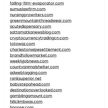
falling-film-evaporator.com
sumuslawfirm.com
nursingprowriters.com
greenmountainthreadwear.com
acutedispensary.com
sattamatkanewsblog.com
cryptocurrencytradingcn.com
totowaz.com
charlestonwipesettlement.com
brandfollowmarket.com
weeklyjobnews.com
countyanimalshelter.com
adwebtagging.com
ranksuperior.net
babystepahead.com
destinationoverlooked.com
gamblingamount.com
hillclimbwax.com
hnopse.com