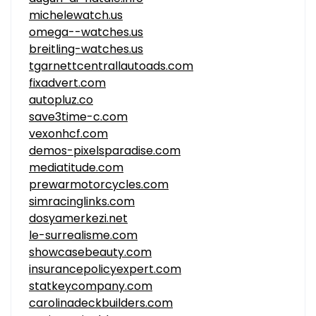
michelewatch.us
omega--watches.us
breitling-watches.us
tgarnettcentrallautoads.com
fixadvert.com
autopluz.co
save3time-c.com
vexonhcf.com
demos-pixelsparadise.com
mediatitude.com
prewarmotorcycles.com
simracinglinks.com
dosyamerkezi.net
le-surrealisme.com
showcasebeauty.com
insurancepolicyexpert.com
statkeycompany.com
carolinadeckbuilders.com