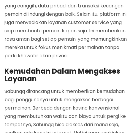
yang canggih, data pribadi dan transaksi keuangan
pemain dilindungi dengan baik. Selain itu, platform ini
juga menyediakan layanan customer service yang
siap membantu pemain kapan saja. Ini memberikan
rasa aman bagi setiap pemain, yang memungkinkan
mereka untuk fokus menikmati permainan tanpa
perlu khawatir akan privasi.
Kemudahan Dalam Mengakses
Layanan
Sabunqq dirancang untuk memberikan kemudahan
bagi penggunanya untuk mengakses berbagai
permainan. Berbeda dengan kasino konvensional
yang membutuhkan waktu dan biaya untuk pergi ke
tempatnya, Sabunqq bisa diakses dari mana saja,
asalkan ada koneksi internet. Hal ini memungkinkan