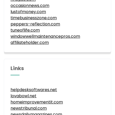
occasionnews.com
lustofmoney.com
timebusinesszone.com
peppers-reflection.com
tuneoflife.com
windowwellmaintenancepros.com
affiliateholder.com
Links
helpdesksoftwares.net
lovabowl.net
homeimprovementit.com
newstribunal.com
newsdailymagazines.com