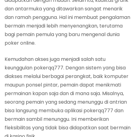
didapatkan dengan mudah. Selain itu, kualitas grafik
dan antarmuka yang ditawarkan sangat menarik
dan ramah pengguna. Hal ini membuat pengalaman
bermain menjadi lebih menyenangkan, terutama
bagi pemain pemula yang baru mengenal dunia
poker online.
Kemudahan akses juga menjadi salah satu
keunggulan pokerqq777. Dengan sistem yang bisa
diakses melalui berbagai perangkat, baik komputer
maupun ponsel pintar, pemain dapat menikmati
permainan kapan saja dan di mana saja. Misalnya,
seorang pemain yang sedang menunggu di antrian
bisa langsung membuka aplikasi pokerqq777 dan
bermain sambil menunggu. Ini memberikan
fleksibilitas yang tidak bisa didapatkan saat bermain
di kasino fisik.