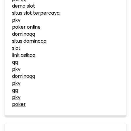
demo slot
situs slot terpercaya
pkv
poker online
dominoqq
situs dominoqq
slot
link asikqq
qq
pkv
dominoqq
pkv
qq
pkv
poker