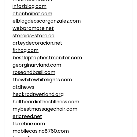
infozblog.com
chonbaihat.com
elblogdeoscargonzalez.com
webpromote.net
steroids-store.co
arteydecoracion.net
fithog.com
bestlaptopbestmonitor.com
georginaryland.com
roseandbasil.com
thewhitewhitelights.com
atdhe.ws
heckrodtwetland.org
halfheardinthestillness.com
mybestmassagechair.com
ericreed.net
fluxetine.com
mobilecasino8760.com