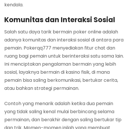
kendala.
Komunitas dan Interaksi Sosial
Salah satu daya tarik bermain poker online adalah
adanya komunitas dan interaksi sosial di antara para
pemain. Pokerqq777 menyediakan fitur chat dan
ruang bagi pemain untuk berinteraksi satu sama lain.
Ini menciptakan pengalaman bermain yang lebih
sosial, layaknya bermain di kasino fisik, di mana
pemain bisa saling berkomunikasi, bertukar cerita,
atau bahkan strategi permainan.
Contoh yang menarik adalah ketika dua pemain
yang tidak saling kenal mulai berbincang selama
permainan, dan berakhir dengan saling bertukar tip
dan trik. Momen-momen inilah yang membuat