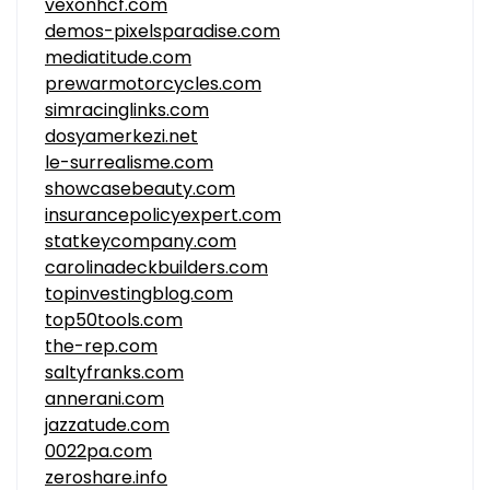
vexonhcf.com
demos-pixelsparadise.com
mediatitude.com
prewarmotorcycles.com
simracinglinks.com
dosyamerkezi.net
le-surrealisme.com
showcasebeauty.com
insurancepolicyexpert.com
statkeycompany.com
carolinadeckbuilders.com
topinvestingblog.com
top50tools.com
the-rep.com
saltyfranks.com
annerani.com
jazzatude.com
0022pa.com
zeroshare.info