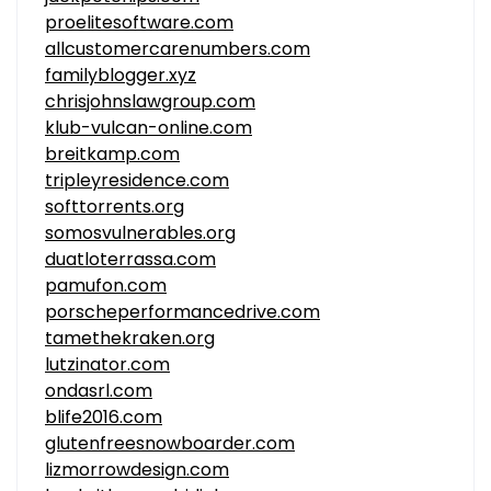
proelitesoftware.com
allcustomercarenumbers.com
familyblogger.xyz
chrisjohnslawgroup.com
klub-vulcan-online.com
breitkamp.com
tripleyresidence.com
softtorrents.org
somosvulnerables.org
duatloterrassa.com
pamufon.com
porscheperformancedrive.com
tamethekraken.org
lutzinator.com
ondasrl.com
blife2016.com
glutenfreesnowboarder.com
lizmorrowdesign.com