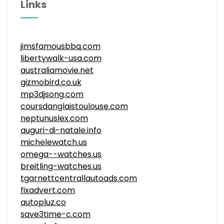
Links
jimsfamousbbq.com
libertywalk-usa.com
australiamovie.net
gizmobird.co.uk
mp3djsong.com
coursdanglaistoulouse.com
neptunuslex.com
auguri-di-natale.info
michelewatch.us
omega--watches.us
breitling-watches.us
tgarnettcentrallautoads.com
fixadvert.com
autopluz.co
save3time-c.com