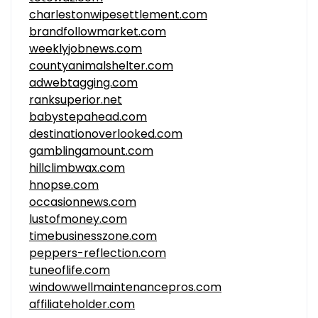
charlestonwipesettlement.com
brandfollowmarket.com
weeklyjobnews.com
countyanimalshelter.com
adwebtagging.com
ranksuperior.net
babystepahead.com
destinationoverlooked.com
gamblingamount.com
hillclimbwax.com
hnopse.com
occasionnews.com
lustofmoney.com
timebusinesszone.com
peppers-reflection.com
tuneoflife.com
windowwellmaintenancepros.com
affiliateholder.com