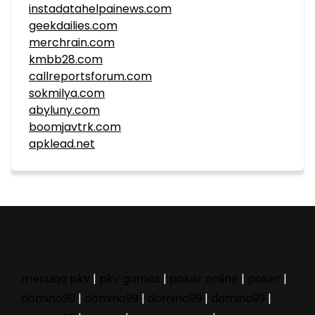
instadatahelpainews.com
geekdailies.com
merchrain.com
kmbb28.com
callreportsforum.com
sokmilya.com
abyluny.com
boomjavtrk.com
apklead.net
menuqq pkv
|
pkv games
|
poker online
|
poker
|
domino99
|
domino99
|
domino99
|
domino99
|