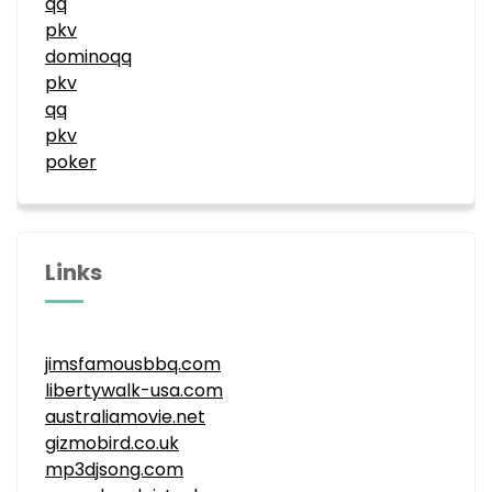
qq
pkv
dominoqq
pkv
qq
pkv
poker
Links
jimsfamousbbq.com
libertywalk-usa.com
australiamovie.net
gizmobird.co.uk
mp3djsong.com