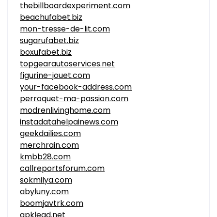
thebillboardexperiment.com
beachufabet.biz
mon-tresse-de-lit.com
sugarufabet.biz
boxufabet.biz
topgearautoservices.net
figurine-jouet.com
your-facebook-address.com
perroquet-ma-passion.com
modrenlivinghome.com
instadatahelpainews.com
geekdailies.com
merchrain.com
kmbb28.com
callreportsforum.com
sokmilya.com
abyluny.com
boomjavtrk.com
apklead.net