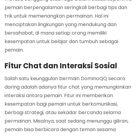
pemain berpengalaman seringkali berbagi tips dan
trik untuk memenangkan permainan. Hal ini
menciptakan lingkungan yang mendukung dan
bersahabat, di mana setiap orang memiliki
kesempatan untuk belajar dan tumbuh sebagai
pemain.
Fitur Chat dan Interaksi Sosial
Salah satu keunggulan bermain DominoQQ secara
daring adalah adanya fitur chat yang memungkinkan
interaksi antara pemain. Fitur ini memberikan
kesempatan bagi pemain untuk berkomunikasi,
berbagi strategi, atau sekadar bercanda selama
permainan. Misalnya, saat sedang menunggu giliran,
pemain bisa berbicara dengan teman sesama