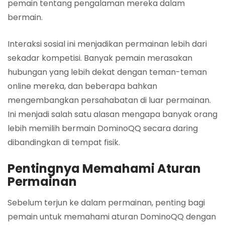
pemain tentang pengalaman mereka dalam
bermain.
Interaksi sosial ini menjadikan permainan lebih dari
sekadar kompetisi. Banyak pemain merasakan
hubungan yang lebih dekat dengan teman-teman
online mereka, dan beberapa bahkan
mengembangkan persahabatan di luar permainan.
Ini menjadi salah satu alasan mengapa banyak orang
lebih memilih bermain DominoQQ secara daring
dibandingkan di tempat fisik.
Pentingnya Memahami Aturan
Permainan
Sebelum terjun ke dalam permainan, penting bagi
pemain untuk memahami aturan DominoQQ dengan