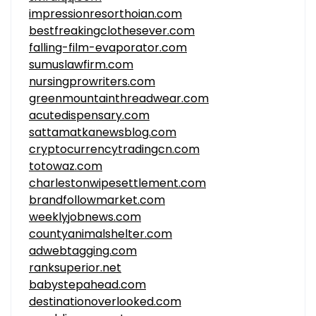
impressionresorthoian.com
bestfreakingclothesever.com
falling-film-evaporator.com
sumuslawfirm.com
nursingprowriters.com
greenmountainthreadwear.com
acutedispensary.com
sattamatkanewsblog.com
cryptocurrencytradingcn.com
totowaz.com
charlestonwipesettlement.com
brandfollowmarket.com
weeklyjobnews.com
countyanimalshelter.com
adwebtagging.com
ranksuperior.net
babystepahead.com
destinationoverlooked.com