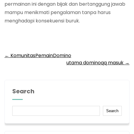
permainan ini dengan bijak dan bertanggung jawab
mampu menikmati pengalaman tanpa harus
menghadapi konsekuensi buruk.
Post
←
KomunitasPemainDomino
utama dominoqq masuk
→
navigation
Search
Search