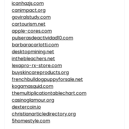
icanhazjs.com
canimpact.org
goviralstudy.com
cartourism.net
apple-cores.com
pulserasdeactividad10.com
barbaracarlotti.com
desktopmining.net
inthebleachers.net
lexapro-rx-store.com
buyskincareproducts.org
frenchbulldogpuppyforsale.net
kogamasquid.com
themultiplicationtablechart.com
casinoglamour.org
dextercoin.io
christianarticledirectory.org
5homestyle.com