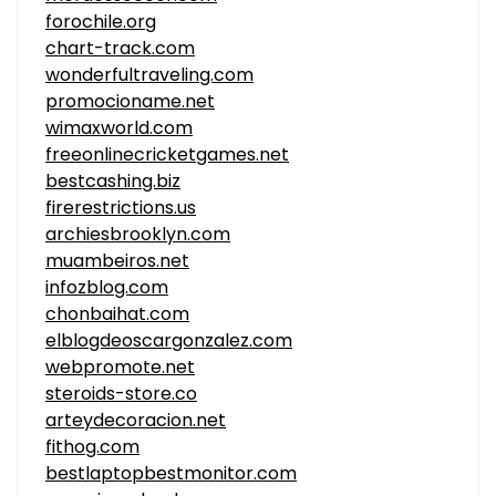
forochile.org
chart-track.com
wonderfultraveling.com
promocioname.net
wimaxworld.com
freeonlinecricketgames.net
bestcashing.biz
firerestrictions.us
archiesbrooklyn.com
muambeiros.net
infozblog.com
chonbaihat.com
elblogdeoscargonzalez.com
webpromote.net
steroids-store.co
arteydecoracion.net
fithog.com
bestlaptopbestmonitor.com