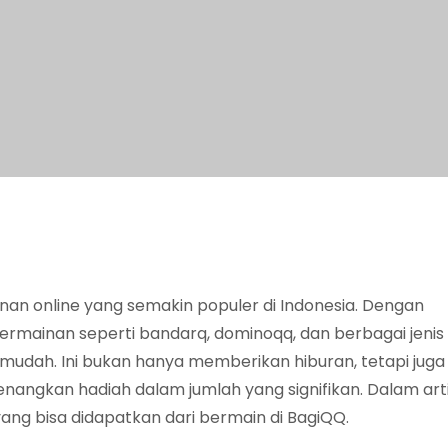
an online yang semakin populer di Indonesia. Dengan
rmainan seperti bandarq, dominoqq, dan berbagai jenis
mudah. Ini bukan hanya memberikan hiburan, tetapi juga
ngkan hadiah dalam jumlah yang signifikan. Dalam arti
ang bisa didapatkan dari bermain di BagiQQ.