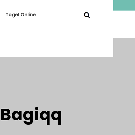
Togel Online
Bagiqq