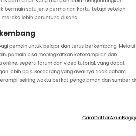
is permainan yang mungkin lebih menguntungkan.
 bermain satu jenis permainan kartu, tetapi setelah
ereka lebih beruntung di sana.
erkembang
gi pemain untuk belajar dan terus berkembang. Melalui
in, pemain bisa meningkatkan keterampilan dan
line, seperti forum dan video tutorial, yang dapat
 lebih baik. Seseorang yang awalnya tidak paham
 terampil seiring waktu berkat pengalaman dan sumber 
CaraDaftarAkunBagi