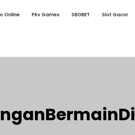
o Online
Pkv Games
SBOBET
Slot Gacor
unganBermainDi