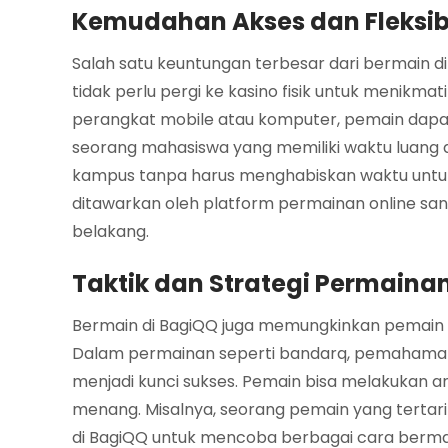
Kemudahan Akses dan Fleksibi
Salah satu keuntungan terbesar dari bermain 
tidak perlu pergi ke kasino fisik untuk menik
perangkat mobile atau komputer, pemain dapat
seorang mahasiswa yang memiliki waktu luang d
kampus tanpa harus menghabiskan waktu untuk pergi
ditawarkan oleh platform permainan online s
belakang.
Taktik dan Strategi Permaina
Bermain di BagiQQ juga memungkinkan pemain 
Dalam permainan seperti bandarq, pemahaman t
menjadi kunci sukses. Pemain bisa melakukan 
menang. Misalnya, seorang pemain yang tertari
di BagiQQ untuk mencoba berbagai cara bermai