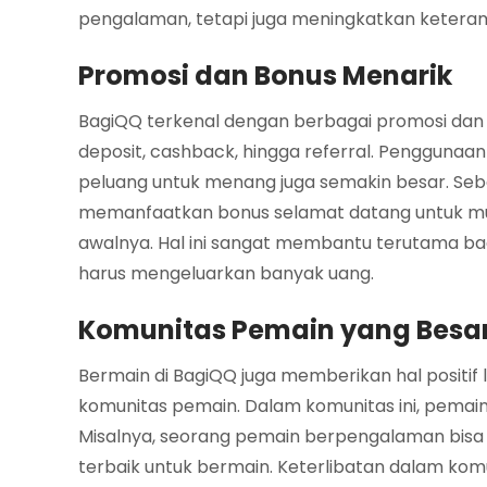
pengalaman, tetapi juga meningkatkan ketera
Promosi dan Bonus Menarik
BagiQQ terkenal dengan berbagai promosi dan 
deposit, cashback, hingga referral. Penggunaa
peluang untuk menang juga semakin besar. Se
memanfaatkan bonus selamat datang untuk mul
awalnya. Hal ini sangat membantu terutama b
harus mengeluarkan banyak uang.
Komunitas Pemain yang Besa
Bermain di BagiQQ juga memberikan hal positi
komunitas pemain. Dalam komunitas ini, pemain 
Misalnya, seorang pemain berpengalaman bis
terbaik untuk bermain. Keterlibatan dalam komu