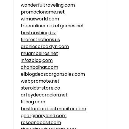
wonderfultraveling.com
promocioname.net
wimaxworld.com
freeonlinecricketgames.net
bestcashing.biz
firerestrictions.us
archiesbrooklyn.com
muambeiros.net
infozblog.com
chonbaihat.com
elblogdeoscargonzalez.com
webpromote.net
steroids-store.co
arteydecoracion.net
fithog.com
bestlaptopbestmonitor.com
georginaryland.com
roseandbasil.com