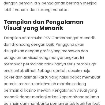
dengan pemain lain, pengalaman bermain menjadi
lebih menarik dan kurang monoton.
Tampilan dan Pengalaman
Visual yang Menarik
Tampilan antarmuka PKV Games sangat menarik
dan dirancang dengan baik. Pengguna akan
disuguhkan dengan grafis yang menawan dan
pengalaman visual yang menyenangkan. Ini
membuat permainan tidak hanya seru, tetapi juga
enak untuk dilihat. Sebagai contoh, desain meja
poker dan animasi kartu yang halus dapat membuat
pemain merasa seolah-olah mereka sedang
bermain di kasino mewah. Pengalaman visual yang
menarik dapat meningkatkan kegembiraan selama
bermain dan membantu pemain untuk lebih terlibat