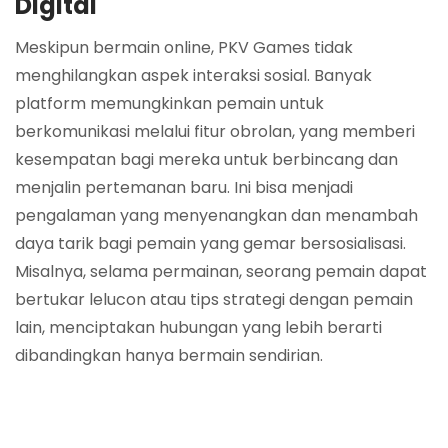
Digital
Meskipun bermain online, PKV Games tidak
menghilangkan aspek interaksi sosial. Banyak
platform memungkinkan pemain untuk
berkomunikasi melalui fitur obrolan, yang memberi
kesempatan bagi mereka untuk berbincang dan
menjalin pertemanan baru. Ini bisa menjadi
pengalaman yang menyenangkan dan menambah
daya tarik bagi pemain yang gemar bersosialisasi.
Misalnya, selama permainan, seorang pemain dapat
bertukar lelucon atau tips strategi dengan pemain
lain, menciptakan hubungan yang lebih berarti
dibandingkan hanya bermain sendirian.