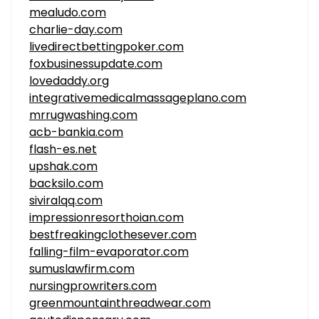
mealudo.com
charlie-day.com
livedirectbettingpoker.com
foxbusinessupdate.com
lovedaddy.org
integrativemedicalmassageplano.com
mrrugwashing.com
acb-bankia.com
flash-es.net
upshak.com
backsilo.com
siviralqq.com
impressionresorthoian.com
bestfreakingclothesever.com
falling-film-evaporator.com
sumuslawfirm.com
nursingprowriters.com
greenmountainthreadwear.com