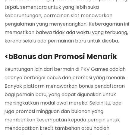
tepat, sementara untuk yang lebih suka
keberuntungan, permainan slot menawarkan
pengalaman yang menyenangkan. Keberagaman ini
memastikan bahwa tidak ada waktu yang terbuang,
karena selalu ada permainan baru untuk dicoba.
<bBonus dan Promosi Menarik
Keuntungan lain dari bermain di PKV Games adalah
adanya berbagai bonus dan promosi yang menarik.
Banyak platform menawarkan bonus pendaftaran
bagi pemain baru, yang dapat digunakan untuk
meningkatkan modal awal mereka. Selain itu, ada
juga promosi mingguan dan bulanan yang
memberikan kesempatan kepada pemain untuk
mendapatkan kredit tambahan atau hadiah