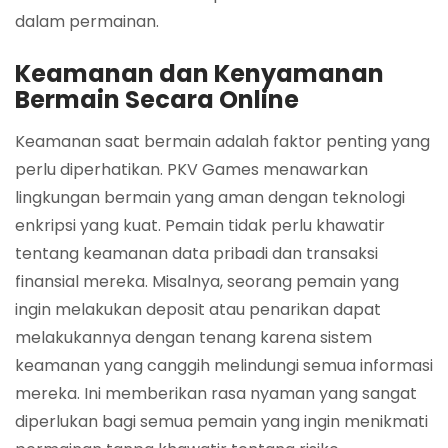
dalam permainan.
Keamanan dan Kenyamanan
Bermain Secara Online
Keamanan saat bermain adalah faktor penting yang
perlu diperhatikan. PKV Games menawarkan
lingkungan bermain yang aman dengan teknologi
enkripsi yang kuat. Pemain tidak perlu khawatir
tentang keamanan data pribadi dan transaksi
finansial mereka. Misalnya, seorang pemain yang
ingin melakukan deposit atau penarikan dapat
melakukannya dengan tenang karena sistem
keamanan yang canggih melindungi semua informasi
mereka. Ini memberikan rasa nyaman yang sangat
diperlukan bagi semua pemain yang ingin menikmati