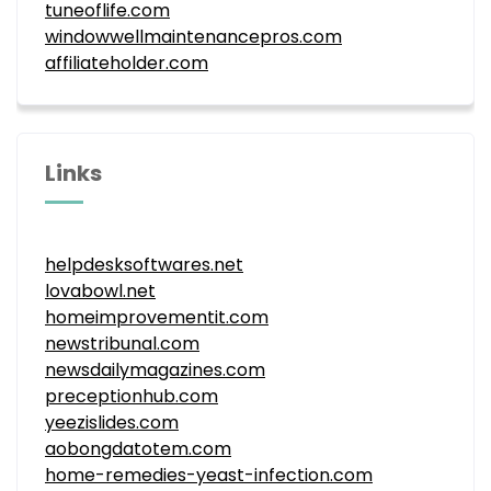
tuneoflife.com
windowwellmaintenancepros.com
affiliateholder.com
Links
helpdesksoftwares.net
lovabowl.net
homeimprovementit.com
newstribunal.com
newsdailymagazines.com
preceptionhub.com
yeezislides.com
aobongdatotem.com
home-remedies-yeast-infection.com