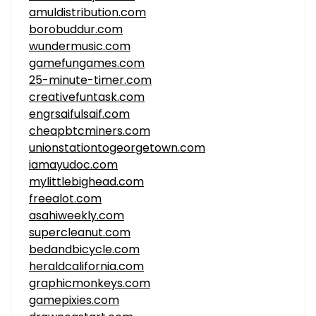
amuldistribution.com
borobuddur.com
wundermusic.com
gamefungames.com
25-minute-timer.com
creativefuntask.com
engrsaifulsaif.com
cheapbtcminers.com
unionstationtogeorgetown.com
iamayudoc.com
mylittlebighead.com
freealot.com
asahiweekly.com
supercleanut.com
bedandbicycle.com
heraldcalifornia.com
graphicmonkeys.com
gamepixies.com