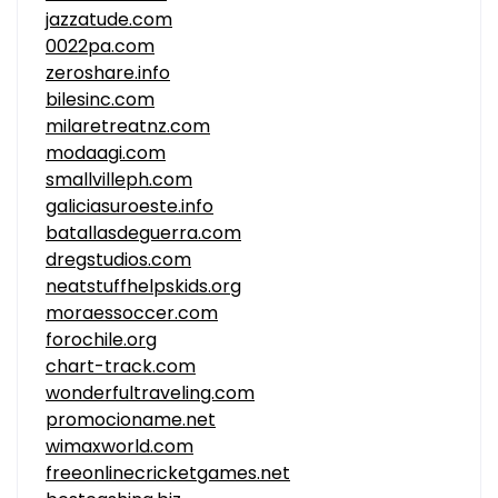
jazzatude.com
0022pa.com
zeroshare.info
bilesinc.com
milaretreatnz.com
modaagi.com
smallvilleph.com
galiciasuroeste.info
batallasdeguerra.com
dregstudios.com
neatstuffhelpskids.org
moraessoccer.com
forochile.org
chart-track.com
wonderfultraveling.com
promocioname.net
wimaxworld.com
freeonlinecricketgames.net