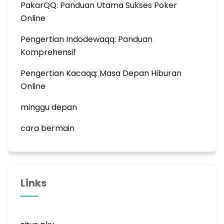
PakarQQ: Panduan Utama Sukses Poker
Online
Pengertian Indodewaqq: Panduan
Komprehensif
Pengertian Kacaqq: Masa Depan Hiburan
Online
minggu depan
cara bermain
Links