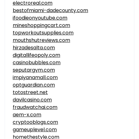
electroreal.com
bestofmiami-dadecounty.com
ifoodieonyoutube.com
mineshoppingcart.com
topworkoutsupplies.com
mouthshutreviews.com
hirzadesalta.com
digitallifeopoly.com
casinobubbles.com
seputargym.com
impiyanamall.com
optguardian.com
totostreet.net
davilcasino.com
fraudwatchai.com
aem-x.com
cryptooblogs.com
gameuplevel.com
homethestyle.com