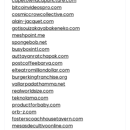
capetownacupuncture.com
bitcoinvideospro.com
cosmiccrowcollective.com
alain-jacquet.com
gotisouizakayabakeneko.com
meshpoint.me
spongebob.net
busyboxintl.com
auttayanratchapak.com
postcoffeebarva.com
elteatromilliondollar.com
burgerkingfranchise.org
vallarpadathamma.net
realworldsize.com
teknolama.com
productforbaby.com
orb-z.com
fosterscoachhousetavern.com
mesasdecultivoonline.com