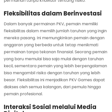
permainan tanpa khawatir tentang risiko.
Fleksibilitas dalam Berinvestasi
Dalam banyak permainan PKV, pemain memiliki
fleksibilitas dalam memilih jumlah taruhan yang ingin
mereka pasang. Ini memungkinkan pemain dengan
anggaran yang berbeda untuk tetap menikmati
permainan tanpa tekanan finansial. Seorang pemain
yang baru memulai bisa saja mulai dengan taruhan
kecil, sementara pemain yang lebih berpengalaman
bisa mengambil risiko dengan taruhan yang lebih
besar. Fleksibilitas ini menjadikan PKV Games dapat
diakses oleh semua kalangan, dari pemula hingga
pemain profesional.
Interaksi Sosial melalui Media