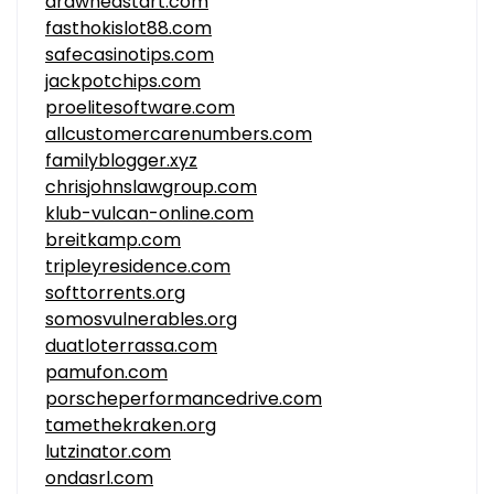
drawneastart.com
fasthokislot88.com
safecasinotips.com
jackpotchips.com
proelitesoftware.com
allcustomercarenumbers.com
familyblogger.xyz
chrisjohnslawgroup.com
klub-vulcan-online.com
breitkamp.com
tripleyresidence.com
softtorrents.org
somosvulnerables.org
duatloterrassa.com
pamufon.com
porscheperformancedrive.com
tamethekraken.org
lutzinator.com
ondasrl.com