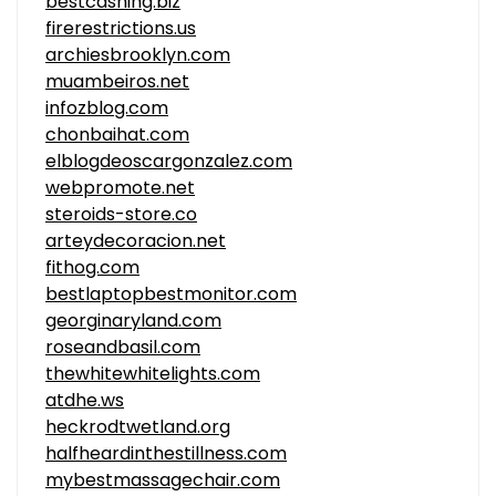
bestcashing.biz
firerestrictions.us
archiesbrooklyn.com
muambeiros.net
infozblog.com
chonbaihat.com
elblogdeoscargonzalez.com
webpromote.net
steroids-store.co
arteydecoracion.net
fithog.com
bestlaptopbestmonitor.com
georginaryland.com
roseandbasil.com
thewhitewhitelights.com
atdhe.ws
heckrodtwetland.org
halfheardinthestillness.com
mybestmassagechair.com