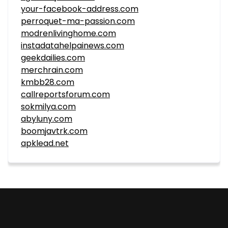
your-facebook-address.com
perroquet-ma-passion.com
modrenlivinghome.com
instadatahelpainews.com
geekdailies.com
merchrain.com
kmbb28.com
callreportsforum.com
sokmilya.com
abyluny.com
boomjavtrk.com
apklead.net