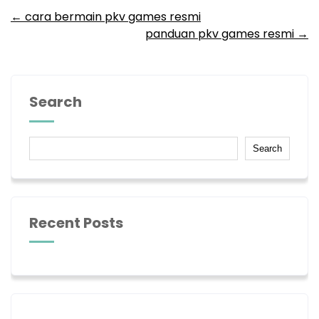
Post
←
cara bermain pkv games resmi
panduan pkv games resmi
→
navigation
Search
Search
Recent Posts