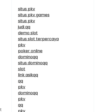
situs pkv
situs pkv games
situs pkv
judi qq
demo slot
situs slot terpercaya
pkv
poker online
dominoqq
situs dominoqq
slot
link asikqq
qq
pkv
dominoqq
pkv
qq
t
pkv