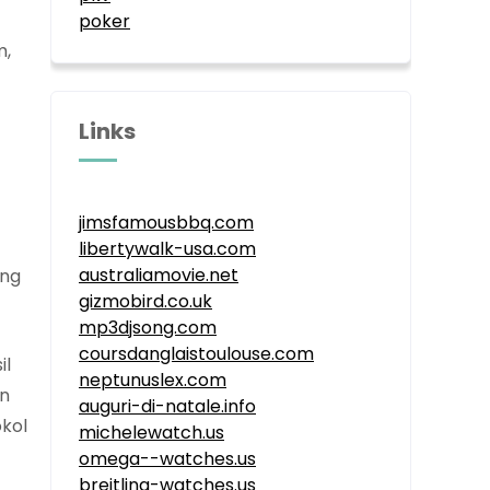
poker
m,
Links
jimsfamousbbq.com
libertywalk-usa.com
australiamovie.net
ang
gizmobird.co.uk
mp3djsong.com
coursdanglaistoulouse.com
il
neptunuslex.com
an
auguri-di-natale.info
okol
michelewatch.us
omega--watches.us
breitling-watches.us