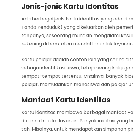
Jenis-jenis Kartu Identitas
Ada berbagai jenis kartu identitas yang ada di
Tanda Penduduk) yang dikeluarkan oleh pemeri
tanpanya, seseorang mungkin mengalami kesuli
rekening di bank atau mendaftar untuk layanan
Kartu pelajar adalah contoh lain yang sering dit
sebagai identifikasi siswa, tetapi sering kali jug
tempat-tempat tertentu. Misalnya, banyak bio
pelajar, memudahkan mahasiswa dan pelajar un
Manfaat Kartu Identitas
Kartu identitas membawa berbagai manfaat yan
dalam akses ke layanan. Banyak institusi yang h
sah. Misalnya, untuk mendapatkan simpanan pin