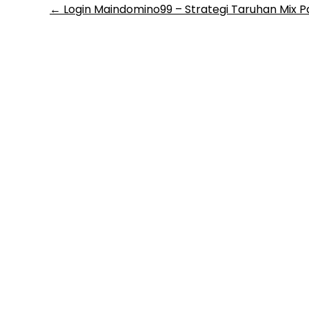
Post
←
Login Maindomino99 – Strategi Taruhan Mix Par
navigation