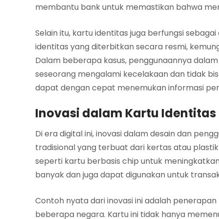
membantu bank untuk memastikan bahwa mereka 
Selain itu, kartu identitas juga berfungsi seb
identitas yang diterbitkan secara resmi, kemun
Dalam beberapa kasus, penggunaannya dalam situ
seseorang mengalami kecelakaan dan tidak bis
dapat dengan cepat menemukan informasi penting 
Inovasi dalam Kartu Identitas
Di era digital ini, inovasi dalam desain dan pen
tradisional yang terbuat dari kertas atau plasti
seperti kartu berbasis chip untuk meningkatka
banyak dan juga dapat digunakan untuk transaks
Contoh nyata dari inovasi ini adalah penerapan 
beberapa negara. Kartu ini tidak hanya memenuhi