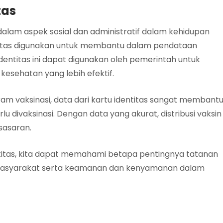
tas
dalam aspek sosial dan administratif dalam kehidupan
titas digunakan untuk membantu dalam pendataan
dentitas ini dapat digunakan oleh pemerintah untuk
kesehatan yang lebih efektif.
m vaksinasi, data dari kartu identitas sangat membant
u divaksinasi. Dengan data yang akurat, distribusi vaksin
sasaran.
ntitas, kita dapat memahami betapa pentingnya tatanan
s masyarakat serta keamanan dan kenyamanan dalam