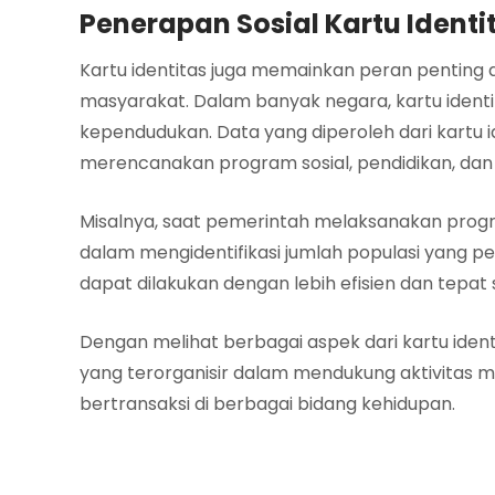
Penerapan Sosial Kartu Identi
Kartu identitas juga memainkan peran penting 
masyarakat. Dalam banyak negara, kartu iden
kependudukan. Data yang diperoleh dari kartu i
merencanakan program sosial, pendidikan, dan 
Misalnya, saat pemerintah melaksanakan progra
dalam mengidentifikasi jumlah populasi yang perl
dapat dilakukan dengan lebih efisien dan tepat 
Dengan melihat berbagai aspek dari kartu ide
yang terorganisir dalam mendukung aktivita
bertransaksi di berbagai bidang kehidupan.