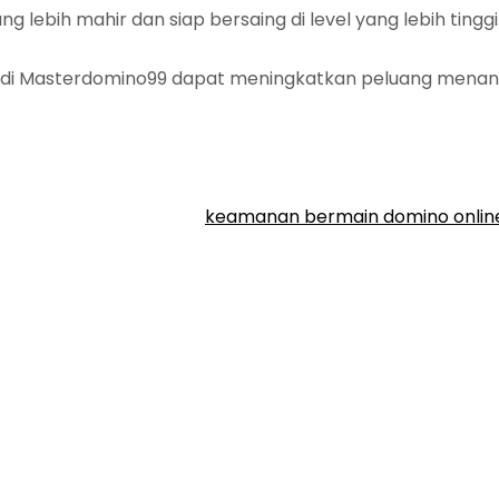
lebih mahir dan siap bersaing di level yang lebih tinggi
 di Masterdomino99 dapat meningkatkan peluang mena
keamanan bermain domino onli