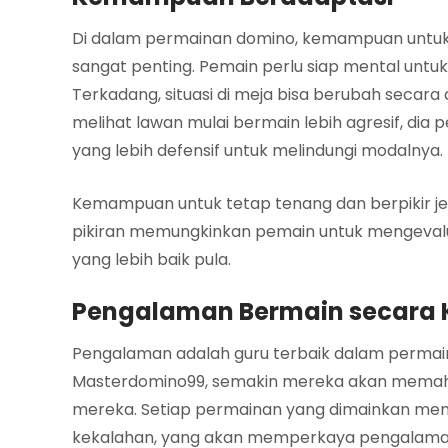
Di dalam permainan domino, kemampuan untuk b
sangat penting. Pemain perlu siap mental untu
Terkadang, situasi di meja bisa berubah secara
melihat lawan mulai bermain lebih agresif, dia
yang lebih defensif untuk melindungi modalnya.
Kemampuan untuk tetap tenang dan berpikir jer
pikiran memungkinkan pemain untuk mengevalua
yang lebih baik pula.
Pengalaman Bermain secara 
Pengalaman adalah guru terbaik dalam permain
Masterdomino99, semakin mereka akan memah
mereka. Setiap permainan yang dimainkan me
kekalahan, yang akan memperkaya pengalaman 