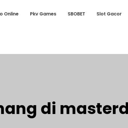
o Online
Pkv Games
SBOBET
Slot Gacor
nang di master