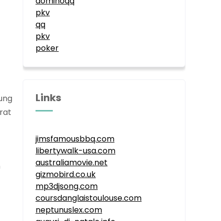
dominoqq
pkv
qq
pkv
poker
Links
sung
rat
jimsfamousbbq.com
libertywalk-usa.com
australiamovie.net
n
gizmobird.co.uk
mp3djsong.com
coursdanglaistoulouse.com
neptunuslex.com