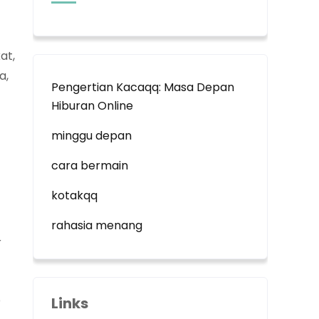
at,
a,
Pengertian Kacaqq: Masa Depan
Hiburan Online
minggu depan
cara bermain
kotakqq
rahasia menang
r
p
Links