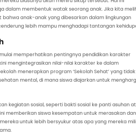
ereka biasanya akan meniru sikap tersebut. Hal ini
a dalam membentuk watak seorang anak. Jika kita meli
ihat bahwa anak-anak yang dibesarkan dalam lingkungan
l cenderung lebih mampu menghadapi tantangan kehidup
ah
mulai memperhatikan pentingnya pendidikan karakter
ni mengintegrasikan nilai-nilai karakter ke dalam
 sekolah menerapkan program ‘Sekolah Sehat’ yang tidak
esehatan mental, di mana siswa diajarkan untuk mengharg
 kegiatan sosial, seperti bakti sosial ke panti asuhan a
ini memberikan siswa kesempatan untuk merasakan dan
ereka untuk lebih bersyukur atas apa yang mereka mili
sama.