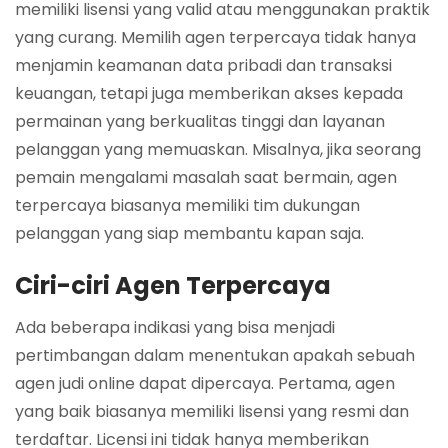
memiliki lisensi yang valid atau menggunakan praktik
yang curang. Memilih agen terpercaya tidak hanya
menjamin keamanan data pribadi dan transaksi
keuangan, tetapi juga memberikan akses kepada
permainan yang berkualitas tinggi dan layanan
pelanggan yang memuaskan. Misalnya, jika seorang
pemain mengalami masalah saat bermain, agen
terpercaya biasanya memiliki tim dukungan
pelanggan yang siap membantu kapan saja.
Ciri-ciri Agen Terpercaya
Ada beberapa indikasi yang bisa menjadi
pertimbangan dalam menentukan apakah sebuah
agen judi online dapat dipercaya. Pertama, agen
yang baik biasanya memiliki lisensi yang resmi dan
terdaftar. Licensi ini tidak hanya memberikan