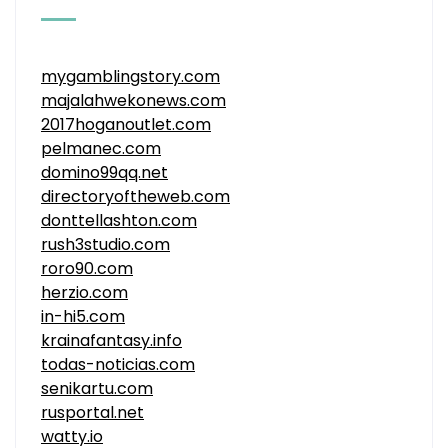
mygamblingstory.com
majalahwekonews.com
2017hoganoutlet.com
pelmanec.com
domino99qq.net
directoryoftheweb.com
donttellashton.com
rush3studio.com
roro90.com
herzio.com
in-hi5.com
krainafantasy.info
todas-noticias.com
senikartu.com
rusportal.net
watty.io