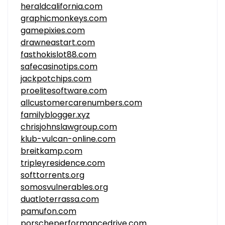
heraldcalifornia.com
graphicmonkeys.com
gamepixies.com
drawneastart.com
fasthokislot88.com
safecasinotips.com
jackpotchips.com
proelitesoftware.com
allcustomercarenumbers.com
familyblogger.xyz
chrisjohnslawgroup.com
klub-vulcan-online.com
breitkamp.com
tripleyresidence.com
softtorrents.org
somosvulnerables.org
duatloterrassa.com
pamufon.com
porscheperformancedrive.com