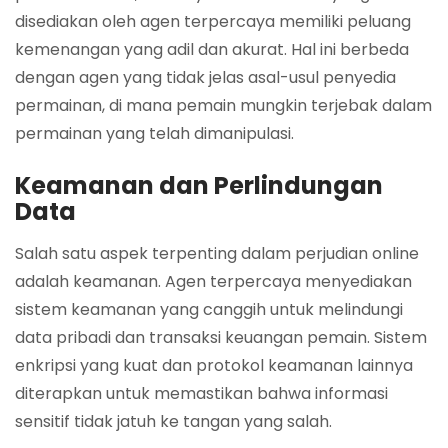
disediakan oleh agen terpercaya memiliki peluang
kemenangan yang adil dan akurat. Hal ini berbeda
dengan agen yang tidak jelas asal-usul penyedia
permainan, di mana pemain mungkin terjebak dalam
permainan yang telah dimanipulasi.
Keamanan dan Perlindungan
Data
Salah satu aspek terpenting dalam perjudian online
adalah keamanan. Agen terpercaya menyediakan
sistem keamanan yang canggih untuk melindungi
data pribadi dan transaksi keuangan pemain. Sistem
enkripsi yang kuat dan protokol keamanan lainnya
diterapkan untuk memastikan bahwa informasi
sensitif tidak jatuh ke tangan yang salah.