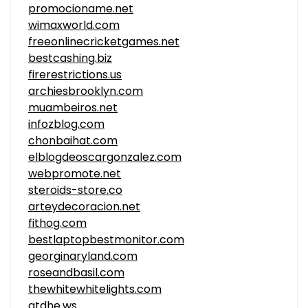
promocioname.net
wimaxworld.com
freeonlinecricketgames.net
bestcashing.biz
firerestrictions.us
archiesbrooklyn.com
muambeiros.net
infozblog.com
chonbaihat.com
elblogdeoscargonzalez.com
webpromote.net
steroids-store.co
arteydecoracion.net
fithog.com
bestlaptopbestmonitor.com
georginaryland.com
roseandbasil.com
thewhitewhitelights.com
atdhe.ws