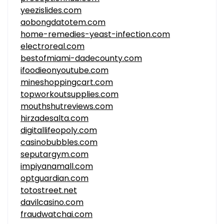
yeezislides.com
aobongdatotem.com
home-remedies-yeast-infection.com
electroreal.com
bestofmiami-dadecounty.com
ifoodieonyoutube.com
mineshoppingcart.com
topworkoutsupplies.com
mouthshutreviews.com
hirzadesalta.com
digitallifeopoly.com
casinobubbles.com
seputargym.com
impiyanamall.com
optguardian.com
totostreet.net
davilcasino.com
fraudwatchai.com