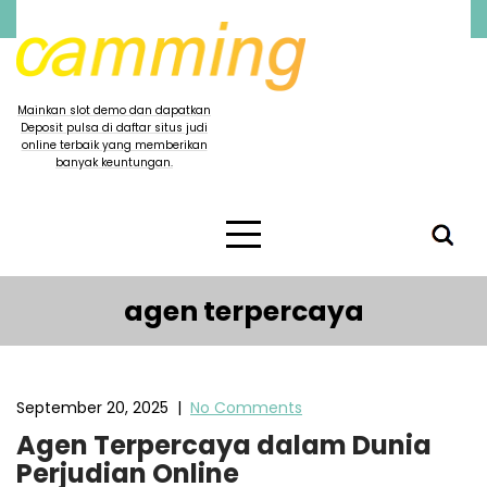
Skip
to
content
Mainkan slot demo dan dapatkan
Deposit pulsa di daftar situs judi
online terbaik yang memberikan
banyak keuntungan.
agen terpercaya
September 20, 2025
|
No Comments
Agen Terpercaya dalam Dunia
Perjudian Online