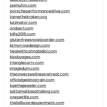
pamufon.com
porscheperformancedrive.com
tamethekraken.org
lutzinator.com
ondasrl.com
blife2016.com
glutenfreesnowboarder.com
lizmorrowdesign.com
healwithcannabidiol.com
kioskpages.com
trianglecurry.com
imagedum.com
thetowerswellnessretreat.com
officialgelatostrain.com
kaethejeweler.com
sattamatkasattaking.com
onepetlife.com
thebillboardexperiment.com