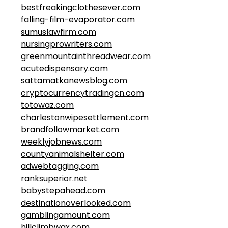
bestfreakingclothesever.com
falling-film-evaporator.com
sumuslawfirm.com
nursingprowriters.com
greenmountainthreadwear.com
acutedispensary.com
sattamatkanewsblog.com
cryptocurrencytradingcn.com
totowaz.com
charlestonwipesettlement.com
brandfollowmarket.com
weeklyjobnews.com
countyanimalshelter.com
adwebtagging.com
ranksuperior.net
babystepahead.com
destinationoverlooked.com
gamblingamount.com
hillclimbwax.com