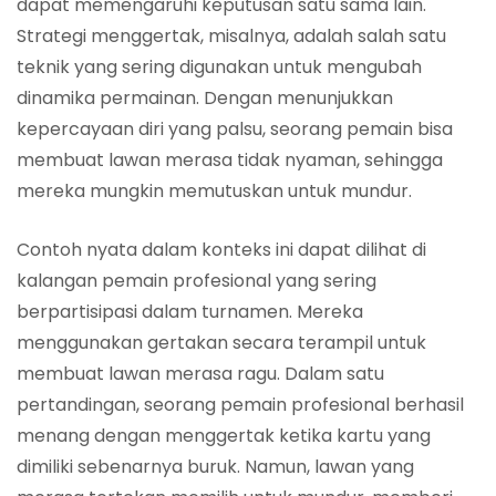
dapat memengaruhi keputusan satu sama lain.
Strategi menggertak, misalnya, adalah salah satu
teknik yang sering digunakan untuk mengubah
dinamika permainan. Dengan menunjukkan
kepercayaan diri yang palsu, seorang pemain bisa
membuat lawan merasa tidak nyaman, sehingga
mereka mungkin memutuskan untuk mundur.
Contoh nyata dalam konteks ini dapat dilihat di
kalangan pemain profesional yang sering
berpartisipasi dalam turnamen. Mereka
menggunakan gertakan secara terampil untuk
membuat lawan merasa ragu. Dalam satu
pertandingan, seorang pemain profesional berhasil
menang dengan menggertak ketika kartu yang
dimiliki sebenarnya buruk. Namun, lawan yang