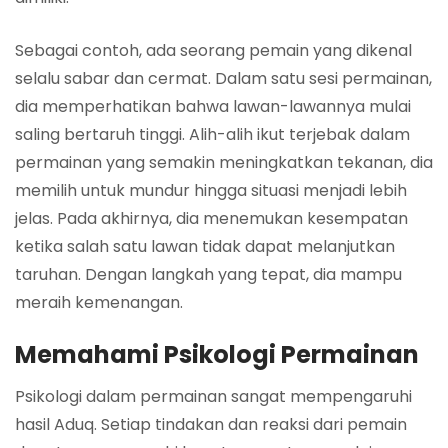
Sebagai contoh, ada seorang pemain yang dikenal
selalu sabar dan cermat. Dalam satu sesi permainan,
dia memperhatikan bahwa lawan-lawannya mulai
saling bertaruh tinggi. Alih-alih ikut terjebak dalam
permainan yang semakin meningkatkan tekanan, dia
memilih untuk mundur hingga situasi menjadi lebih
jelas. Pada akhirnya, dia menemukan kesempatan
ketika salah satu lawan tidak dapat melanjutkan
taruhan. Dengan langkah yang tepat, dia mampu
meraih kemenangan.
Memahami Psikologi Permainan
Psikologi dalam permainan sangat mempengaruhi
hasil Aduq. Setiap tindakan dan reaksi dari pemain