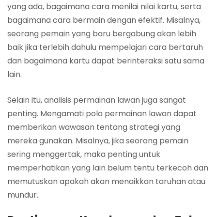
yang ada, bagaimana cara menilai nilai kartu, serta
bagaimana cara bermain dengan efektif. Misalnya,
seorang pemain yang baru bergabung akan lebih
baik jika terlebih dahulu mempelajari cara bertaruh
dan bagaimana kartu dapat berinteraksi satu sama
lain.
Selain itu, analisis permainan lawan juga sangat
penting. Mengamati pola permainan lawan dapat
memberikan wawasan tentang strategi yang
mereka gunakan. Misalnya, jika seorang pemain
sering menggertak, maka penting untuk
memperhatikan yang lain belum tentu terkecoh dan
memutuskan apakah akan menaikkan taruhan atau
mundur.