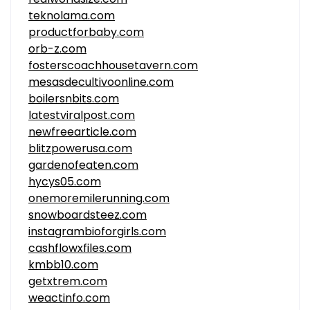
teknolama.com
productforbaby.com
orb-z.com
fosterscoachhousetavern.com
mesasdecultivoonline.com
boilersnbits.com
latestviralpost.com
newfreearticle.com
blitzpowerusa.com
gardenofeaten.com
hycys05.com
onemoremilerunning.com
snowboardsteez.com
instagrambioforgirls.com
cashflowxfiles.com
kmbb10.com
getxtrem.com
weactinfo.com