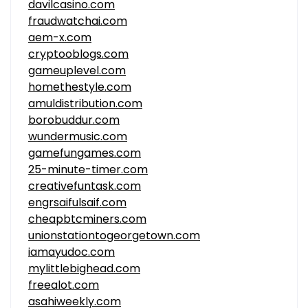
davilcasino.com
fraudwatchai.com
aem-x.com
cryptooblogs.com
gameuplevel.com
homethestyle.com
amuldistribution.com
borobuddur.com
wundermusic.com
gamefungames.com
25-minute-timer.com
creativefuntask.com
engrsaifulsaif.com
cheapbtcminers.com
unionstationtogeorgetown.com
iamayudoc.com
mylittlebighead.com
freealot.com
asahiweekly.com