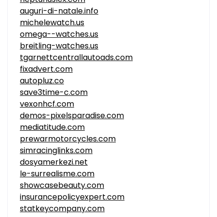
auguri-di-natale.info
michelewatch.us
omega--watches.us
breitling-watches.us
tgarnettcentrallautoads.com
fixadvert.com
autopluz.co
save3time-c.com
vexonhcf.com
demos-pixelsparadise.com
mediatitude.com
prewarmotorcycles.com
simracinglinks.com
dosyamerkezi.net
le-surrealisme.com
showcasebeauty.com
insurancepolicyexpert.com
statkeycompany.com